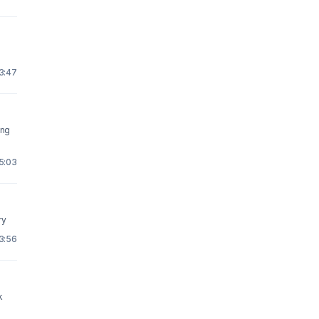
23:47
ing
5:03
very
 3:56