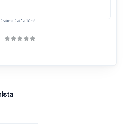
ná všem návštěvníkům!
ísta