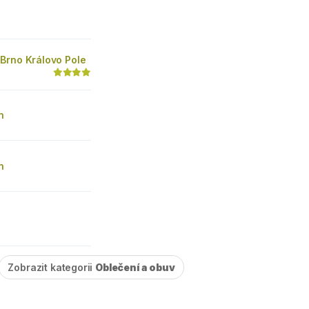
Brno Královo Pole
n
n
Zobrazit kategorii
Oblečení a obuv