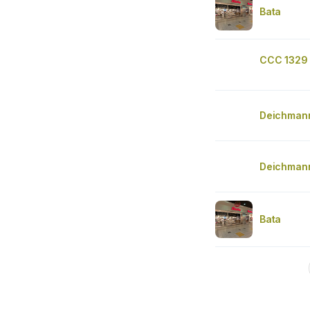
Bata
CCC 1329 
Deichman
Deichman
Bata