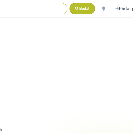
Přidat
hledat
n