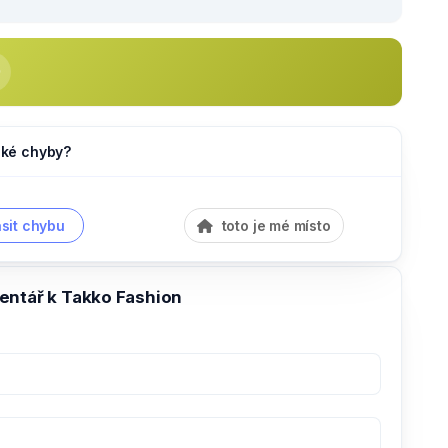
jaké chyby?
sit chybu
toto je mé místo
entář k Takko Fashion