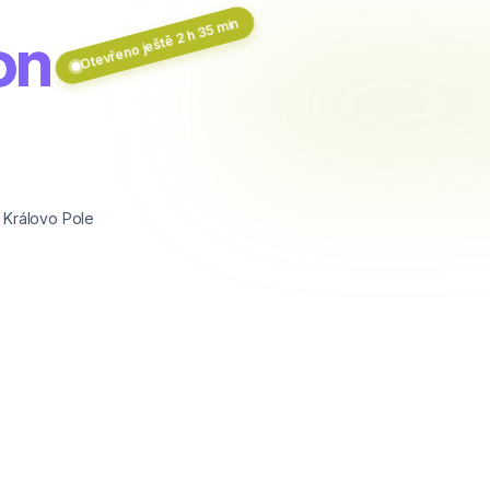
Otevřeno ještě 2 h 35 min
on
 Královo Pole