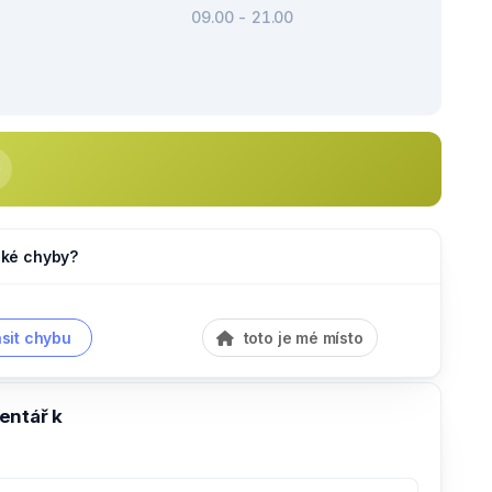
09.00 - 21.00
jaké chyby?
sit chybu
toto je mé místo
entář k