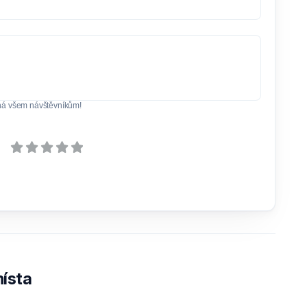
ná všem návštěvníkům!
ísta