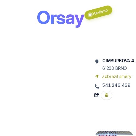
Orsay
Otevřeno
CIMBURKOVA 4
61200
BRNO
Zobrazit směry
541 246 469