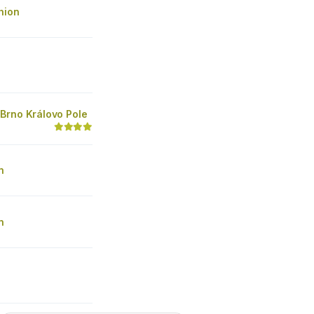
hion
Brno Královo Pole
n
n