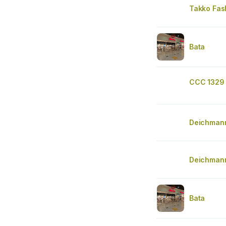
Takko Fas
Bata
CCC 1329 
Deichman
Deichman
Bata