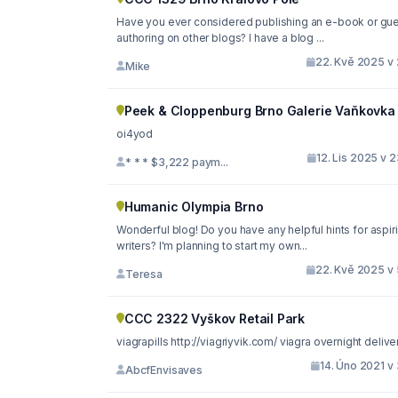
Have you ever considered publishing an e-book or guest
authoring on other blogs? I have a blog ...
22. Kvě 2025 v 
Mike
Peek & Cloppenburg Brno Galerie Vaňkovka
oi4yod
12. Lis 2025 v 
* * * $3,222 paym...
Humanic Olympia Brno
Wonderful blog! Do you have any helpful hints for aspir
writers? I'm planning to start my own...
22. Kvě 2025 v 
Teresa
CCC 2322 Vyškov Retail Park
viagrapills http://viagriyvik.com/ viagra overnight deli
14. Úno 2021 v
AbcfEnvisaves