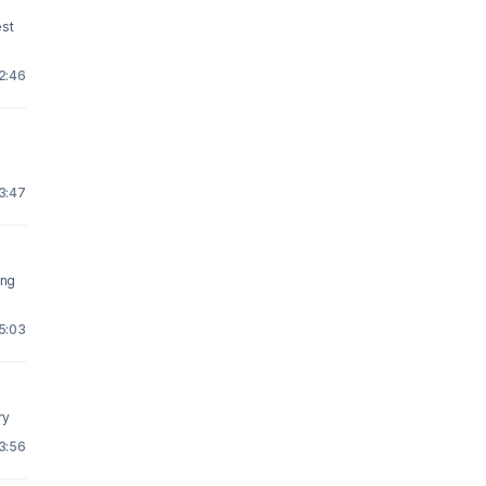
2:46
23:47
ing
5:03
very
 3:56