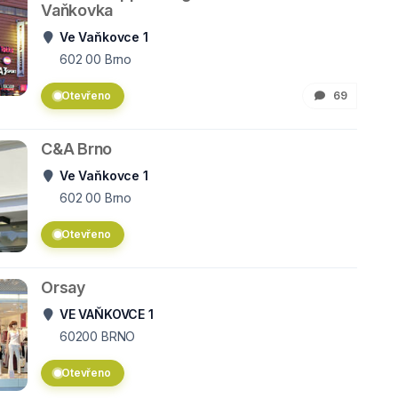
Vaňkovka
Ve Vaňkovce 1
602 00
Brno
Otevřeno
69
C&A Brno
Ve Vaňkovce 1
602 00
Brno
Otevřeno
Orsay
VE VAŇKOVCE 1
60200
BRNO
Otevřeno