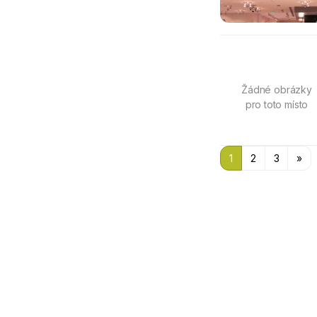
Žádné obrázky
pro toto místo
1
2
3
»