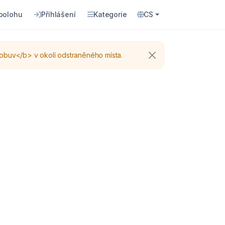
 polohu
Příhlášení
Kategorie
CS
buv</b> v okolí odstraněného místa.