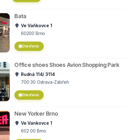
Bata
Ve Vaňkovce 1
60200
Brno
Otevřeno
Office shoes Shoes Avion Shopping Park
Rudná 114/ 3114
700 30
Ostrava-Zábřeh
Otevřeno
New Yorker Brno
Ve Vankovce 1
602 00
Brno