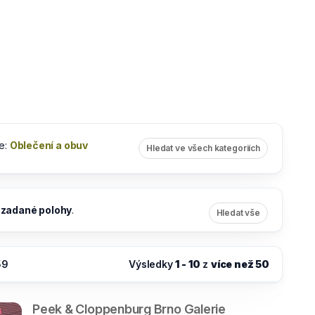
e:
Oblečení a obuv
Hledat ve všech kategoriích
:
zadané polohy
.
Hledat vše
59
Výsledky
1 - 10
z
více než 50
Peek & Cloppenburg Brno Galerie