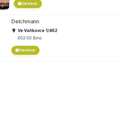
Otevřeno
Deichmann
Ve Vaňkovce 1/462
602 00
Brno
Otevřeno