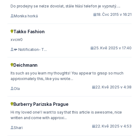
Do prodejny se nelze dovolat, stále hlásí telefon je vypnutý.....
18. Čvc 2015 v 16:21
Monika horká
Takko Fashion
xvcnr0
25. Kvě 2025 v 17:40
📯 Notification- T...
Deichmann
Its such as you learn my thoughts! You appear to grasp so much
approximately this, like you wrote...
22. Kvě 2025 v 4:38
Ola
Burberry Parizska Prague
Hi my loved one! I want to say that this article is awesome, nice
written and come with approxi...
22. Kvě 2025 v 4:53
Shari