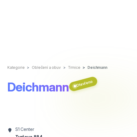
Kategorie
Oblečení a obuv
Trmice
Deichmann
Otevřeno
Deichmann
S1 Center
Tyršova 884