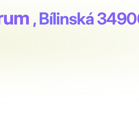
orum
, Bílinská 349