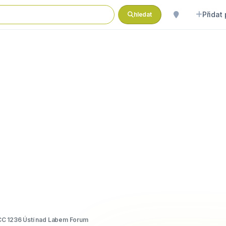
Přidat
hledat
C 1236 Ústí nad Labem Forum