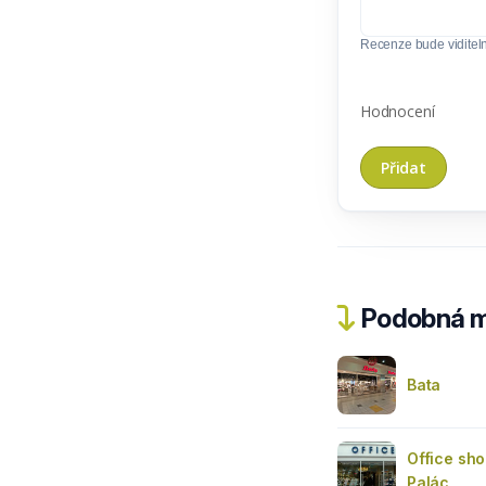
Recenze bude viditel
Hodnocení
Podobná m
Bata
Office sh
Palác