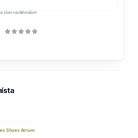
ná všem návštěvníkům!
ísta
oes Shoes Atrium