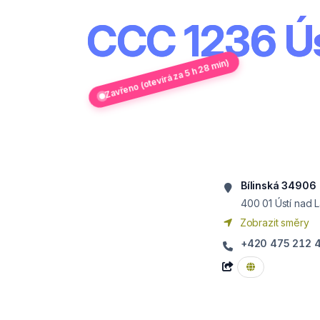
CCC 1236 Ú
Zavřeno (otevírá za 5 h 28 min)
Bílinská 34906
400 01
Ústí nad
Zobrazit směry
+420 475 212 