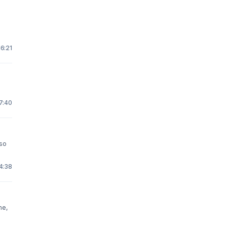
16:21
7:40
 so
4:38
me,