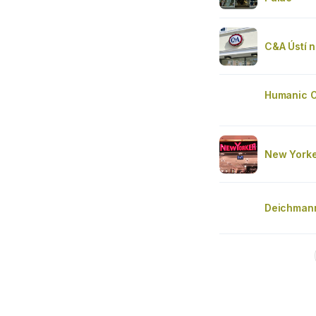
C&A Ústí 
Humanic 
New Yorke
Deichman