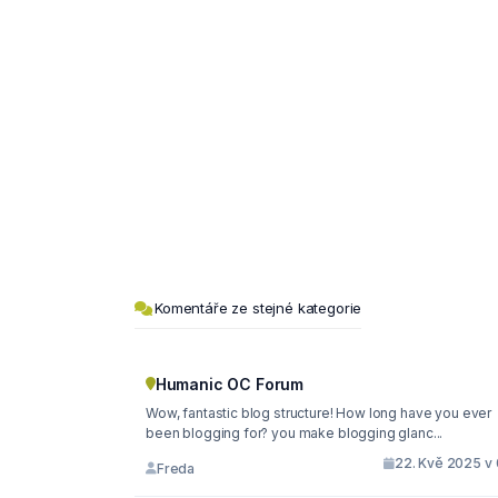
Komentáře ze stejné kategorie
Humanic OC Forum
Wow, fantastic blog structure! How long have you ever
been blogging for? you make blogging glanc...
22. Kvě 2025 v 
Freda