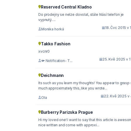
Reserved Central Kladno
Do prodejny se nelze dovolat, stále hlásí telefon je
vypnutý.....
18. Čvc 2015 v 
Monika horká
Takko Fashion
xvcnr0
25. Kvě 2025 v 1
📯 Notification- T...
Deichmann
Its such as you learn my thoughts! You appear to grasp
much approximately this, like you wrote...
22. Kvě 2025 v 
Ola
Burberry Parizska Prague
Hi my loved one! I want to say that this article is aweso
nice written and come with approxi...