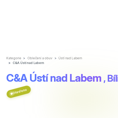
Kategorie
Oblečení a obuv
Ústí nad Labem
C&A Ústí nad Labem
C&A Ústí nad Labem
, B
Otevřeno