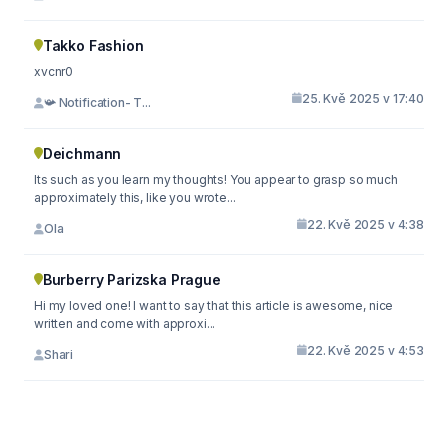
Takko Fashion
xvcnr0
25. Kvě 2025 v 17:40
📯 Notification- T...
Deichmann
Its such as you learn my thoughts! You appear to grasp so much
approximately this, like you wrote...
22. Kvě 2025 v 4:38
Ola
Burberry Parizska Prague
Hi my loved one! I want to say that this article is awesome, nice
written and come with approxi...
22. Kvě 2025 v 4:53
Shari