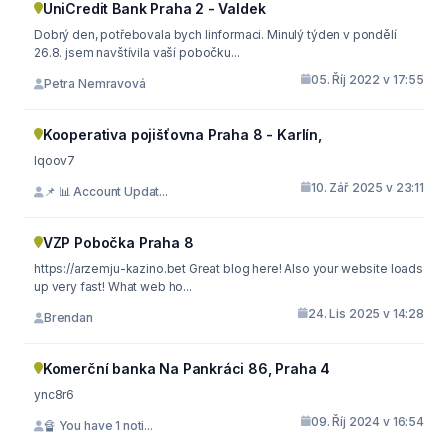
UniCredit Bank Praha 2 - Valdek
Dobrý den, potřebovala bych linformaci. Minulý týden v pondělí
26.8. jsem navštívila vaší pobočku...
05. Říj 2022 v 17:55
Petra Nemravová
Kooperativa pojišťovna Praha 8 - Karlín,
lqoov7
10. Zář 2025 v 23:11
📌 📊 Account Updat...
VZP Pobočka Praha 8
https://arzemju-kazino.bet Great blog here! Also your website loads
up very fast! What web ho...
24. Lis 2025 v 14:28
Brendan
Komerční banka Na Pankráci 86, Praha 4
ync8r6
09. Říj 2024 v 16:54
🔏 You have 1 noti...