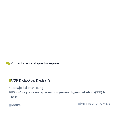
Komentáře ze stejné kategorie
VZP Pobočka Praha 3
https://je-tal-marketing-
980.lon1.digitaloceanspaces.com/research/je-marketing-(331).html
There ...
28. Lis 2025 v 2:46
Maura