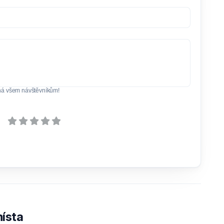
ná všem návštěvníkům!
ísta