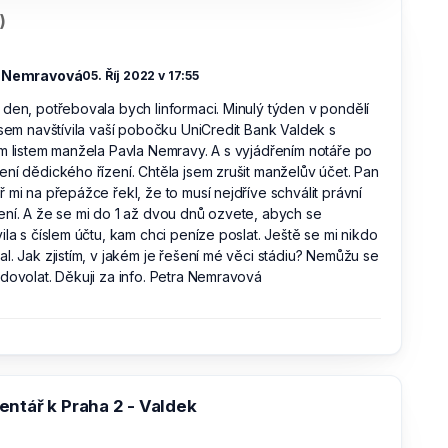
)
a Nemravová
05. Říj 2022 v 17:55
den, potřebovala bych linformaci. Minulý týden v pondělí
jsem navštívila vaší pobočku UniCredit Bank Valdek s
m listem manžela Pavla Nemravy. A s vyjádřením notáře po
ní dědického řízení. Chtěla jsem zrušit manželův účet. Pan
 mi na přepážce řekl, že to musí nejdříve schválit právní
ní. A že se mi do 1 až dvou dnů ozvete, abych se
ila s číslem účtu, kam chci peníze poslat. Ještě se mi nikdo
l. Jak zjistím, v jakém je řešení mé věci stádiu? Nemůžu se
dovolat. Děkuji za info. Petra Nemravová
ntář k Praha 2 - Valdek