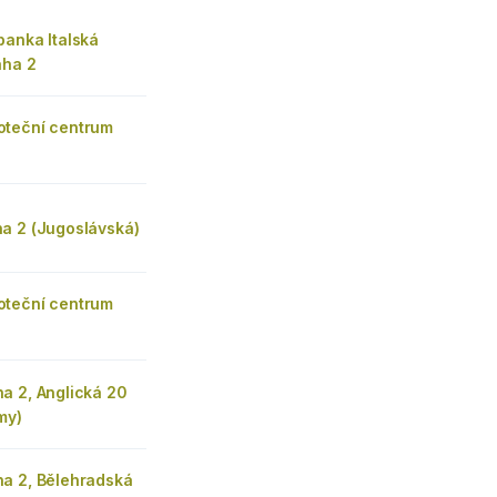
banka Italská
aha 2
teční centrum
a 2 (Jugoslávská)
teční centrum
a 2, Anglická 20
my)
a 2, Bělehradská