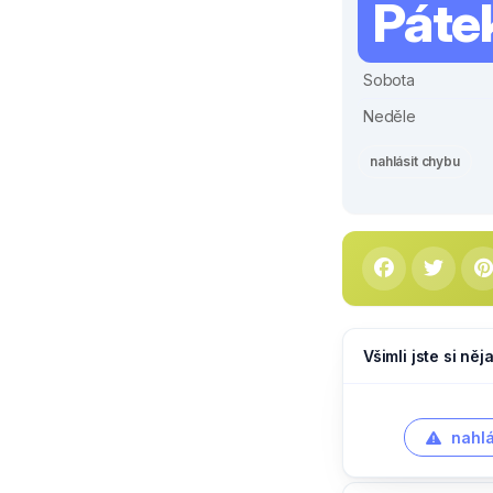
Páte
Sobota
Neděle
nahlásit chybu
Všimli jste si ně
nahlá