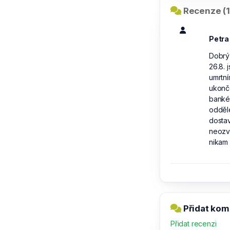
Recenze (1
Petr
Dobrý 
26.8. 
umrtní
ukonče
bankéř
odděle
dostav
neozva
nikam 
Přidat kome
Přidat recenzi