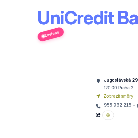
UniCredit Ba
Zavřeno
Jugoslávská 29
120 00
Praha 2
Zobrazit směry
955 962 215 - 