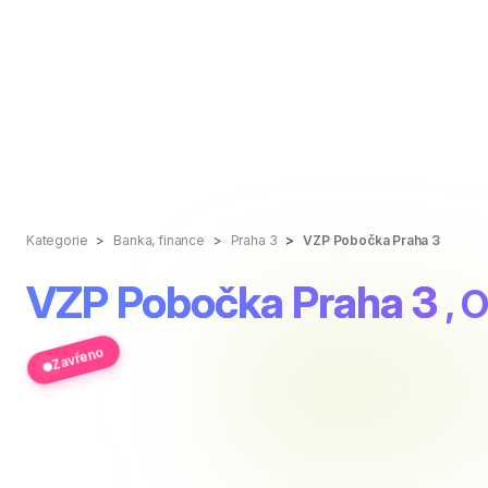
Kategorie
Banka, finance
Praha 3
VZP Pobočka Praha 3
VZP Pobočka Praha 3
, 
Zavřeno