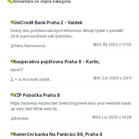
Komentáře ze stejné kategorie
UniCredit Bank Praha 2 - Valdek
Dobrý den, potřebovala bych linformaci. Minulý týden v pondělí
26.8. jsem navštívila vaší pobočku...
05. Říj 2022 v 17:55
Petra Nemravová
Kooperativa pojišťovna Praha 8 - Karlín,
lqoov7
10. Zář 2025 v 23:11
📌 📊 Account Updat...
VZP Pobočka Praha 8
https://arzemju-kazino.bet Great blog here! Also your website loads
up very fast! What web ho...
24. Lis 2025 v 14:28
Brendan
Komerční banka Na Pankráci 86, Praha 4