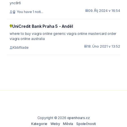
ync8r6
09. Říj 2024 v 16:54
🔏 You have 1 noti...
UniCredit Bank Praha 5 - Anděl
where to buy viagra online generic viagra online mastercard order
viagra online australia
18. Úno 2021 v 13:52
Kbbfliade
Copyright © 2026
openhours.cz
Kategorie
Weby
Města
Společnosti