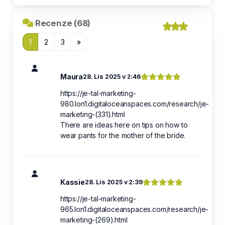
Recenze (68)
1
2
3
»
Maura
28. Lis 2025 v 2:46
https://je-tal-marketing-
980.lon1.digitaloceanspaces.com/research/je-
marketing-(331).html
There are ideas here on tips on how to
wear pants for the mother of the bride.
Kassie
28. Lis 2025 v 2:39
https://je-tal-marketing-
965.lon1.digitaloceanspaces.com/research/je-
marketing-(269).html