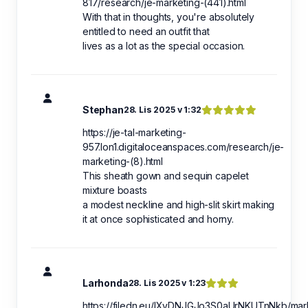
817/research/je-marketing-(441).html
With that in thoughts, you're absolutely
entitled to need an outfit that
lives as a lot as the special occasion.
Stephan
28. Lis 2025 v 1:32
https://je-tal-marketing-
957.lon1.digitaloceanspaces.com/research/je-
marketing-(8).html
This sheath gown and sequin capelet
mixture boasts
a modest neckline and high-slit skirt making
it at once sophisticated and horny.
Larhonda
28. Lis 2025 v 1:23
https://filedn.eu/lXvDNJGJo3S0aUrNKUTnNkb/mar