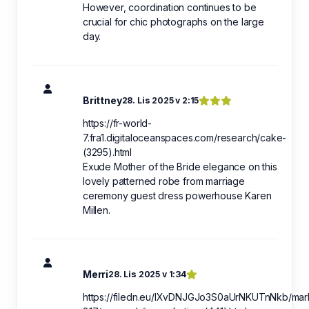
However, coordination continues to be
crucial for chic photographs on the large
day.
Brittney
28. Lis 2025 v 2:15
https://fr-world-
7.fra1.digitaloceanspaces.com/research/cake-
(3295).html
Exude Mother of the Bride elegance on this
lovely patterned robe from marriage
ceremony guest dress powerhouse Karen
Millen.
Merri
28. Lis 2025 v 1:34
https://filedn.eu/lXvDNJGJo3S0aUrNKUTnNkb/mar