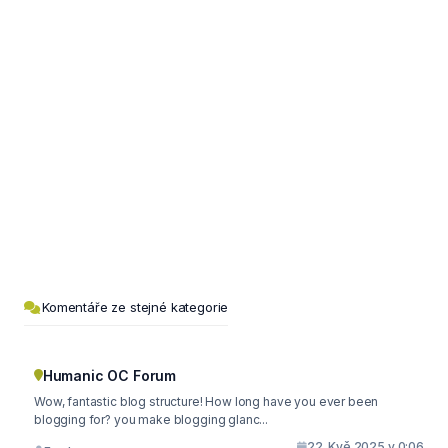
Komentáře ze stejné kategorie
Humanic OC Forum
Wow, fantastic blog structure! How long have you ever been
blogging for? you make blogging glanc...
22. Kvě 2025 v 0:06