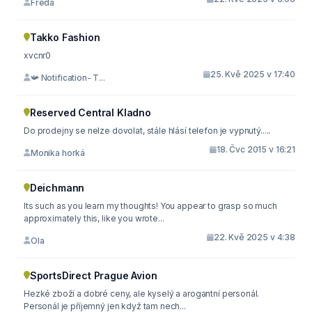
Freda
Takko Fashion
xvcnr0
25. Kvě 2025 v 17:40
📯 Notification- T...
Reserved Central Kladno
Do prodejny se nelze dovolat, stále hlásí telefon je vypnutý.....
18. Čvc 2015 v 16:21
Monika horká
Deichmann
Its such as you learn my thoughts! You appear to grasp so much
approximately this, like you wrote...
22. Kvě 2025 v 4:38
Ola
SportsDirect Prague Avion
Hezké zboží a dobré ceny, ale kyselý a arogantní personál.
Personál je příjemný jen když tam nech...