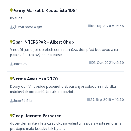
Penny Market U Koupaliště 1081
bya8az
09. Říj 2024 v 16:55
📋 You have a gift...
Spar INTERSPAR - Albert Cheb
V neděli jsme jeli do obch.centra....hrůza, děs před budovou a na
parkovišti. Takový hnus u hlavn...
21. Čvn 2021 v 8:49
Jaroslav
Norma Americká 2370
Dobrý den.V nabídce pečeného zboží chybí celodenní nabídka
máslových croisantů.Jsou k dispozici...
27. Srp 2019 v 10:40
Josef Liška
Coop Jednota Pernarec
dobry den mate v letaku svicky na valentyn a poslaly jste jenom na
prodejnu malo kousku tak bych ...