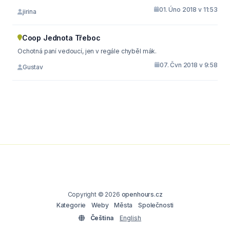
01. Úno 2018 v 11:53
jirina
Coop Jednota Třeboc
Ochotná paní vedoucí, jen v regále chyběl mák.
07. Čvn 2018 v 9:58
Gustav
Copyright © 2026
openhours.cz
Kategorie
Weby
Města
Společnosti
Čeština
English