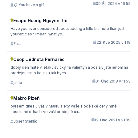
09. Říj 2024 v 16:55
📋 You have a gift...
Enapo Huong Nguyen Thi
Have you ever considered about adding a little bit more than just
your articles? I mean, what yo...
22. Kvě 2025 v 1:19
Elisa
Coop Jednota Pernarec
dobry den mate v letaku svicky na valentyn a poslaly jste jenom na
prodejnu malo kousku tak bych ...
01. Úno 2018 v 11:53
jirina
Makro Plzeň
byl sem dnes u vás v Makru,ale ty vaše zlodějské ceny mně
absolutně odradili ve vaší prodejně utr...
12. Úno 2021 v 21:39
Josef Stehlík