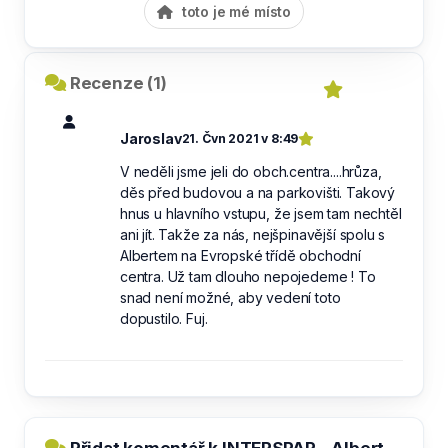
toto je mé místo
Recenze (1)
Jaroslav
21. Čvn 2021 v 8:49
V neděli jsme jeli do obch.centra....hrůza,
děs před budovou a na parkovišti. Takový
hnus u hlavního vstupu, že jsem tam nechtěl
ani jít. Takže za nás, nejšpinavější spolu s
Albertem na Evropské třídě obchodní
centra. Už tam dlouho nepojedeme ! To
snad není možné, aby vedení toto
dopustilo. Fuj.
Přidat komentář k INTERSPAR - Albert