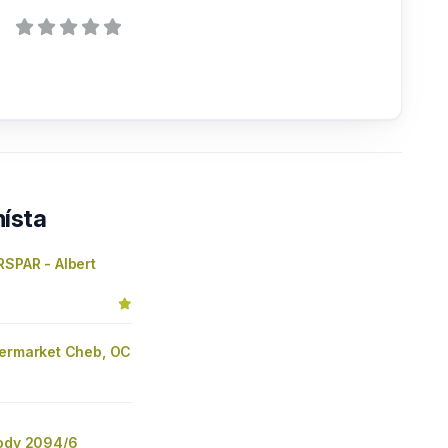
ísta
RSPAR - Albert
permarket Cheb, OC
body 2094/6