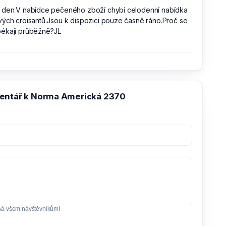
 den.V nabídce pečeného zboží chybí celodenní nabídka
ých croisantů.Jsou k dispozici pouze časně ráno.Proč se
ékají průběžně?JL
entář k Norma Americká 2370
ná všem návštěvníkům!