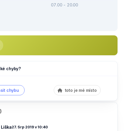
07.00 - 20.00
jaké chyby?
sit chybu
toto je mé místo
)
 Liška
27. Srp 2019 v 10:40