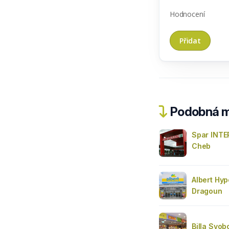
Hodnocení
Podobná m
Spar INTE
Cheb
Albert Hy
Dragoun
Billa Svo