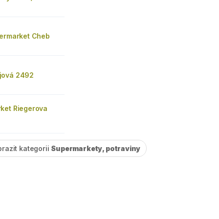
permarket Cheb
jová 2492
ket Riegerova
razit kategorii
Supermarkety, potraviny