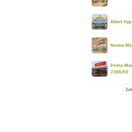
Albert Hy
Norma Má
Penny Mar
2386/56
Zob