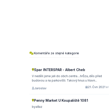
Komentáře ze stejné kategorie
Spar INTERSPAR - Albert Cheb
V neděli jsme jeli do obch.centra....hrůza, děs před
budovou a na parkovišti. Takový hnus u hlavn...
21. Čvn 2021 v
Jaroslav
Penny Market U Koupaliště 1081
bya8az