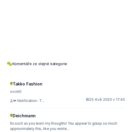
Komentáře ze stejné kategorie
Takko Fashion
xvcnr0
25. Kvě 2025 v 17:40
📯 Notification- T...
Deichmann
Its such as you learn my thoughts! You appear to grasp so much
approximately this, like you wrote...