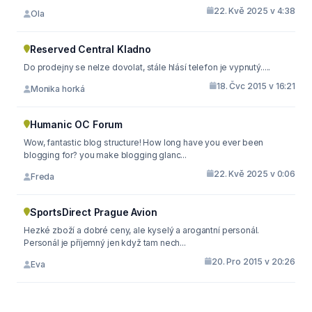
22. Kvě 2025 v 4:38
Ola
Reserved Central Kladno
Do prodejny se nelze dovolat, stále hlásí telefon je vypnutý.....
18. Čvc 2015 v 16:21
Monika horká
Humanic OC Forum
Wow, fantastic blog structure! How long have you ever been
blogging for? you make blogging glanc...
22. Kvě 2025 v 0:06
Freda
SportsDirect Prague Avion
Hezké zboží a dobré ceny, ale kyselý a arogantní personál.
Personál je příjemný jen když tam nech...
20. Pro 2015 v 20:26
Eva