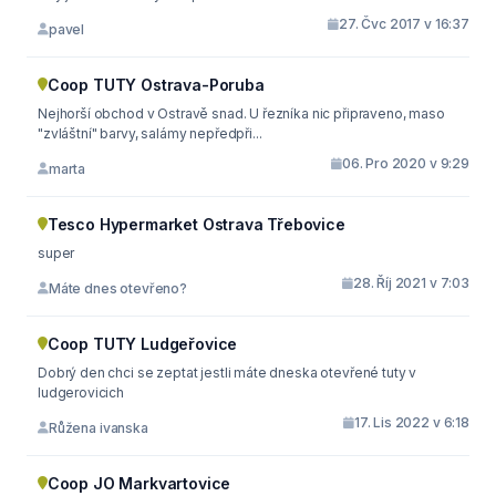
27. Čvc 2017 v 16:37
pavel
Coop TUTY Ostrava-Poruba
Nejhorší obchod v Ostravě snad. U řezníka nic připraveno, maso
"zvláštní" barvy, salámy nepředpři...
06. Pro 2020 v 9:29
marta
Tesco Hypermarket Ostrava Třebovice
super
28. Říj 2021 v 7:03
Máte dnes otevřeno?
Coop TUTY Ludgeřovice
Dobrý den chci se zeptat jestli máte dneska otevřené tuty v
ludgerovicich
17. Lis 2022 v 6:18
Růžena ivanska
Coop JO Markvartovice