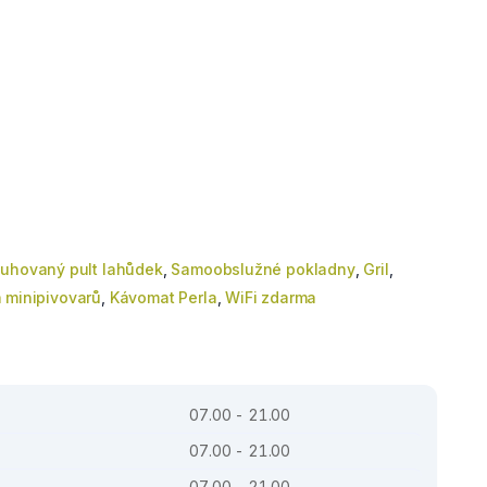
uhovaný pult lahůdek
,
Samoobslužné pokladny
,
Gril
,
 minipivovarů
,
Kávomat Perla
,
WiFi zdarma
07.00 - 21.00
07.00 - 21.00
07.00 - 21.00