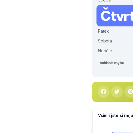
Čtvr
Pátek
Sobota
Neděle
nahlásit chybu
Všimli jste si ně