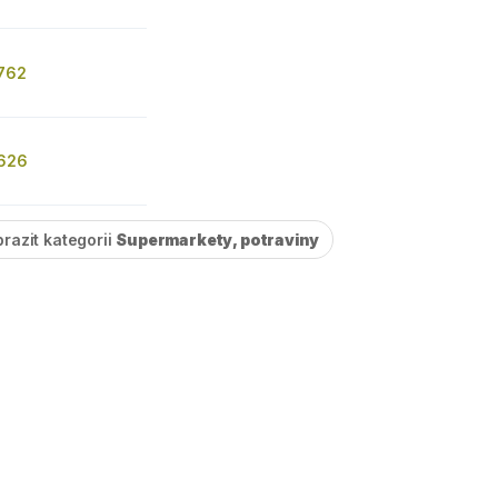
 762
 626
razit kategorii
Supermarkety, potraviny