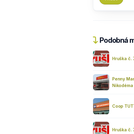
Podobná m
Hruška č.
Penny Mar
Nikodéma 
Coop TUT
Hruška č. 