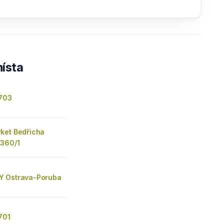
ísta
 703
ket Bedřicha
360/1
Y Ostrava-Poruba
701