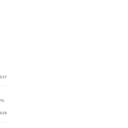
16:37
no,
9:29