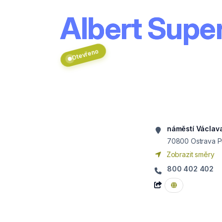
Albert Supe
Otevřeno
náměstí Václav
70800
Ostrava 
Zobrazit směry
800 402 402