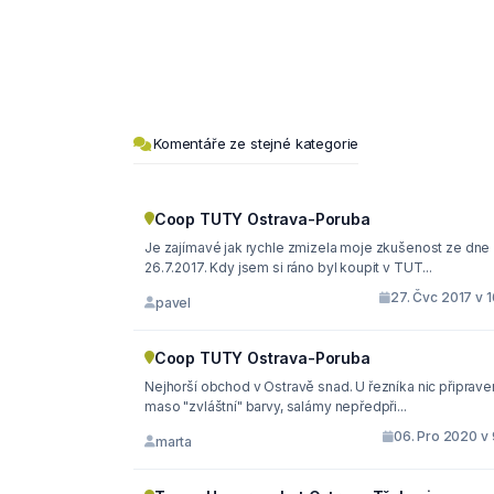
Komentáře ze stejné kategorie
Coop TUTY Ostrava-Poruba
Je zajímavé jak rychle zmizela moje zkušenost ze dne
26.7.2017. Kdy jsem si ráno byl koupit v TUT...
27. Čvc 2017 v 
pavel
Coop TUTY Ostrava-Poruba
Nejhorší obchod v Ostravě snad. U řezníka nic připrave
maso "zvláštní" barvy, salámy nepředpři...
06. Pro 2020 v 
marta