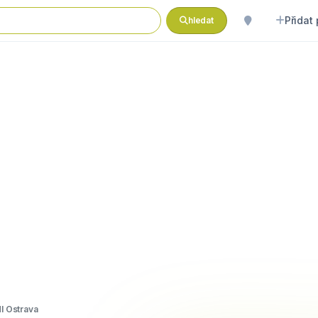
Přidat
hledat
dl Ostrava