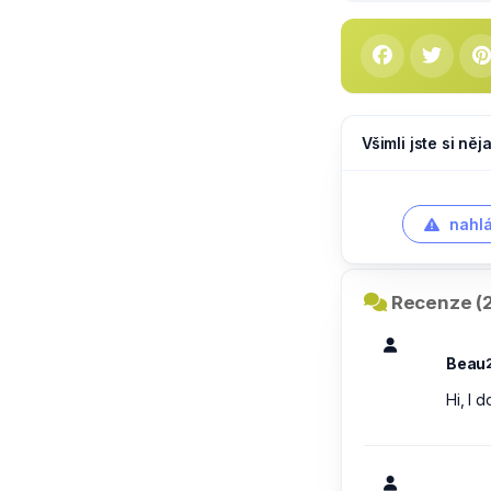
Všimli jste si ně
nahlá
Recenze (2
Beau
Hi, I 