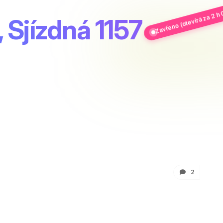
Zavřeno (otevírá za 2 h 
, Sjízdná 1157
2