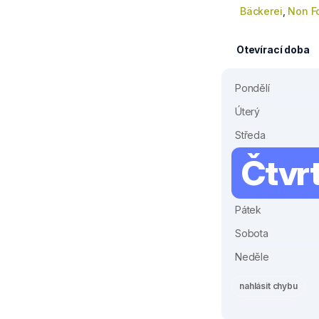
Bäckerei
,
Non F
Otevírací doba
Pondělí
Úterý
Středa
Čtvr
Pátek
Sobota
Neděle
nahlásit chybu