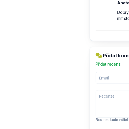
Anet
Dobrý 
mmísto
Přidat kome
Přidat recenzi
Recenze bude viditel