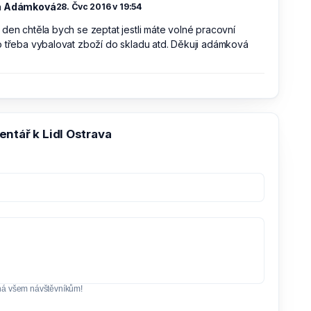
a Adámková
28. Čvc 2016 v 19:54
den chtěla bych se zeptat jestli máte volné pracovní
 třeba vybalovat zboží do skladu atd. Děkuji adámková
ntář k Lidl Ostrava
ná všem návštěvníkům!