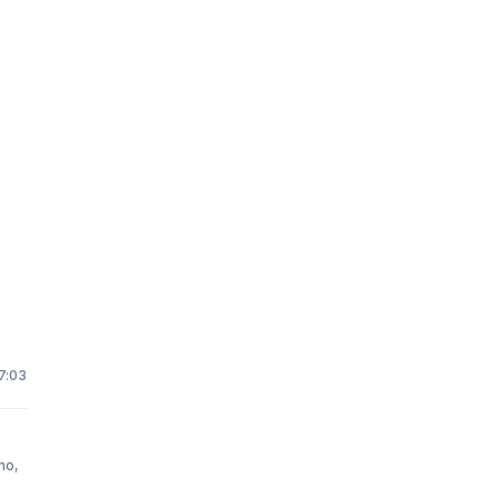
 7:03
no,