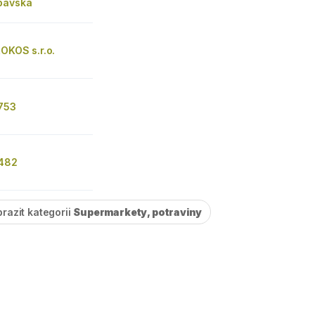
pavská
OKOS s.r.o.
 753
 482
razit kategorii
Supermarkety, potraviny