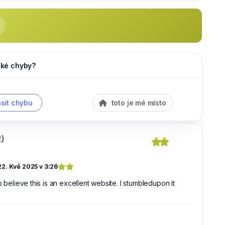
jaké chyby?
sit chybu
toto je mé místo
)
22. Kvě 2025 v 3:26
do believe this is an excellent website. I stumbledupon it