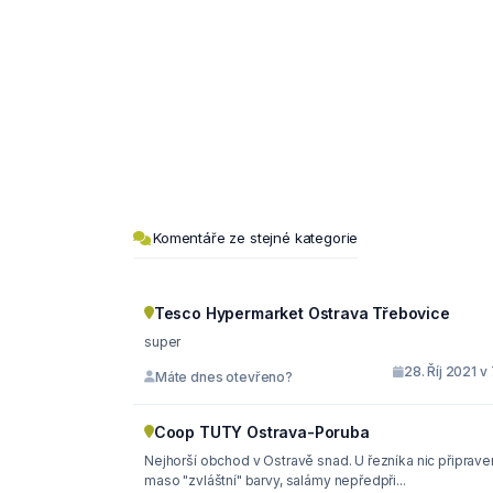
Komentáře ze stejné kategorie
Tesco Hypermarket Ostrava Třebovice
super
28. Říj 2021 v
Máte dnes otevřeno?
Coop TUTY Ostrava-Poruba
Nejhorší obchod v Ostravě snad. U řezníka nic připrave
maso "zvláštní" barvy, salámy nepředpři...