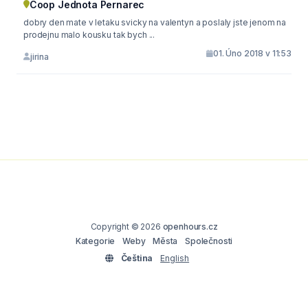
Coop Jednota Pernarec
dobry den mate v letaku svicky na valentyn a poslaly jste jenom na
prodejnu malo kousku tak bych ...
01. Úno 2018 v 11:53
jirina
Copyright © 2026
openhours.cz
Kategorie
Weby
Města
Společnosti
Čeština
English