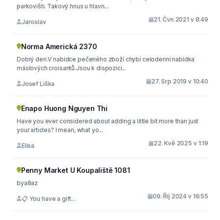
parkovišti. Takový hnus u hlavn...
21. Čvn 2021 v 8:49
Jaroslav
Norma Americká 2370
Dobrý den.V nabídce pečeného zboží chybí celodenní nabídka
máslových croisantů.Jsou k dispozici...
27. Srp 2019 v 10:40
Josef Liška
Enapo Huong Nguyen Thi
Have you ever considered about adding a little bit more than just
your articles? I mean, what yo...
22. Kvě 2025 v 1:19
Elisa
Penny Market U Koupaliště 1081
bya8az
09. Říj 2024 v 16:55
📋 You have a gift...