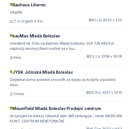
Bauhaus Liberec
z8qh9k
01. Lis 2025 v 1:25
📑 🚨 Urgent: 0.6 b...
bauMax Mladá Boleslav
Uvedené tel. číslo na Baumax Mladá boleslav :326 728 9604 je
naprostý nesmysl.Není možné se s tou...
23. Lis 2018 v 18:58
Hana
JYSK Jičínská Mladá Boleslav
Objednal somsi postele a hovořili ze dojdu za hodynu a postele
nesu
05. Pro 2017 v 13:15
Tomas
Mountfield Mladá Boleslav Prodejní centrum
tel spojení na dotazy ohledně náhr. dílů nefunguje - nikdo NIKDE ANI
KONT. CENTRUM NENÍ FUNKČNÍ.
16. Čvn 2022 v 9:52