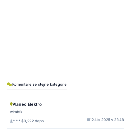
Komentáře ze stejné kategorie
Planeo Elektro
wlmbfk
12. Lis 2025 v 23:48
* * * $3,222 depo...