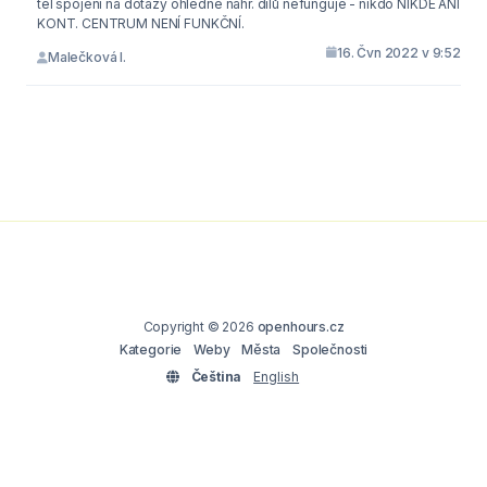
tel spojení na dotazy ohledně náhr. dílů nefunguje - nikdo NIKDE ANI
KONT. CENTRUM NENÍ FUNKČNÍ.
16. Čvn 2022 v 9:52
Malečková I.
Copyright © 2026
openhours.cz
Kategorie
Weby
Města
Společnosti
Čeština
English