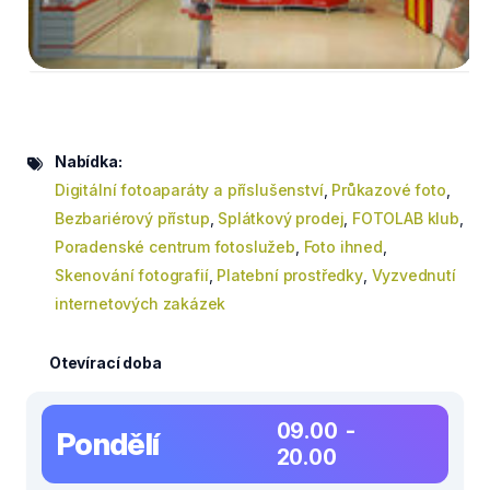
Nabídka:
Digitální fotoaparáty a příslušenství
,
Průkazové foto
,
Bezbariérový přístup
,
Splátkový prodej
,
FOTOLAB klub
,
Poradenské centrum fotoslužeb
,
Foto ihned
,
Skenování fotografií
,
Platební prostředky
,
Vyzvednutí
internetových zakázek
Otevírací doba
09.00 -
Pondělí
20.00