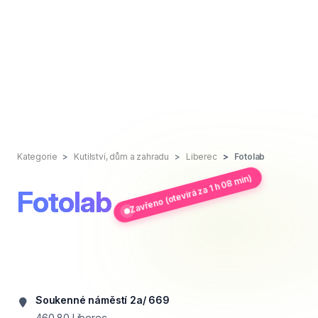
Kategorie
Kutilství, dům a zahradu
Liberec
Fotolab
Zavřeno (otevírá za 1 h 08 min)
Fotolab
Soukenné náměstí 2a/ 669
460 80
Liberec