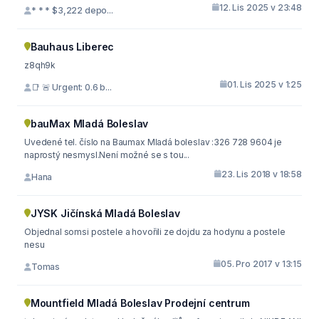
12. Lis 2025 v 23:48
* * * $3,222 depo...
Bauhaus Liberec
z8qh9k
01. Lis 2025 v 1:25
📑 🚨 Urgent: 0.6 b...
bauMax Mladá Boleslav
Uvedené tel. číslo na Baumax Mladá boleslav :326 728 9604 je
naprostý nesmysl.Není možné se s tou...
23. Lis 2018 v 18:58
Hana
JYSK Jičínská Mladá Boleslav
Objednal somsi postele a hovořili ze dojdu za hodynu a postele
nesu
05. Pro 2017 v 13:15
Tomas
Mountfield Mladá Boleslav Prodejní centrum