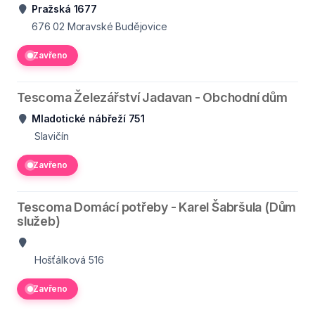
Pražská 1677
676 02
Moravské Budějovice
Zavřeno
Tescoma Železářství Jadavan - Obchodní dům
Mladotické nábřeží 751
Slavičín
Zavřeno
Tescoma Domácí potřeby - Karel Šabršula (Dům
služeb)
Hošťálková 516
Zavřeno