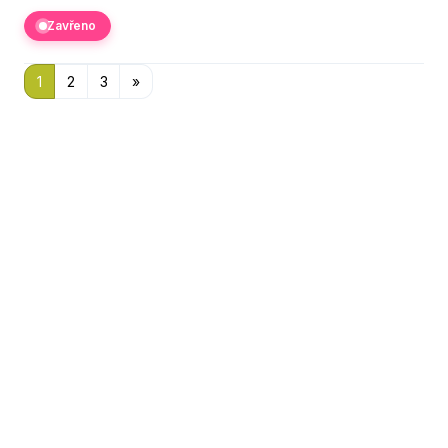
Zavřeno
1
2
3
»