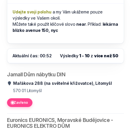
Udejte svoji polohu
a my Vám ukážeme pouze
výsledky ve Vašem okolí.
Můžete také použít klíčové slovo
near
. Příklad:
lékárna
blízko avenue 150, nyc
Aktuální čas: 00:52
Výsledky
1 - 10
z
více než 50
Jamall Dům nábytku DIN
Mařákova 288 (na světelné křižovatce), Litomyšl
570 01
Litomyšl
Zavřeno
Euronics EURONICS, Moravské Budějovice -
EURONICS ELEKTRO DŮM