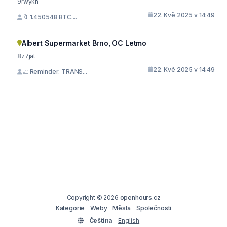
9rwykh
22. Kvě 2025 v 14:49
🔖 1.450548 BTC....
Albert Supermarket Brno, OC Letmo
8z7jat
22. Kvě 2025 v 14:49
📈 Reminder: TRANS...
Copyright © 2026
openhours.cz
Kategorie
Weby
Města
Společnosti
Čeština
English