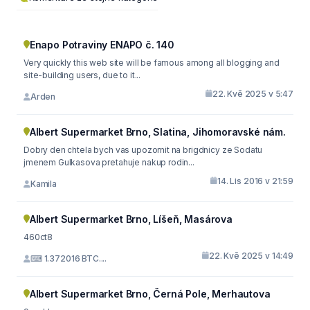
Enapo Potraviny ENAPO č. 140
Very quickly this web site will be famous among all blogging and
site-building users, due to it...
22. Kvě 2025 v 5:47
Arden
Albert Supermarket Brno, Slatina, Jihomoravské nám.
Dobry den chtela bych vas upozornit na brigdnicy ze Sodatu
jmenem Gulkasova pretahuje nakup rodin...
14. Lis 2016 v 21:59
Kamila
Albert Supermarket Brno, Líšeň, Masárova
460ct8
22. Kvě 2025 v 14:49
⌨ 1.372016 BTC....
Albert Supermarket Brno, Černá Pole, Merhautova