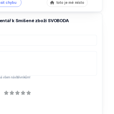
sit chybu
toto je mé místo
entář k Smíšené zboží SVOBODA
ná všem návštěvníkům!