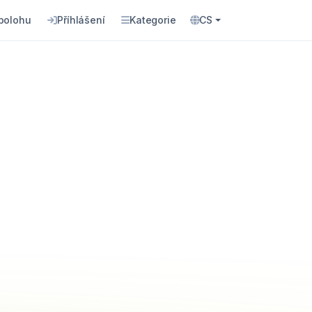
 polohu
Příhlášení
Kategorie
CS