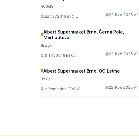
460ct8
22. Kvě 2025 v 1
⌨ 1.372016 BTC....
Albert Supermarket Brno, Černá Pole,
Merhautova
9rwykh
22. Kvě 2025 v 1
🔖 1.450548 BTC....
Albert Supermarket Brno, OC Letmo
8z7jat
22. Kvě 2025 v 1
📈 Reminder: TRANS...