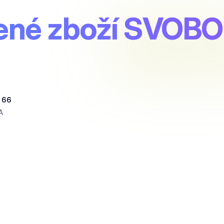
ené zboží SVOB
 66
A