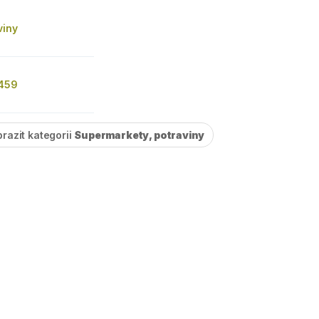
viny
 459
razit kategorii
Supermarkety, potraviny