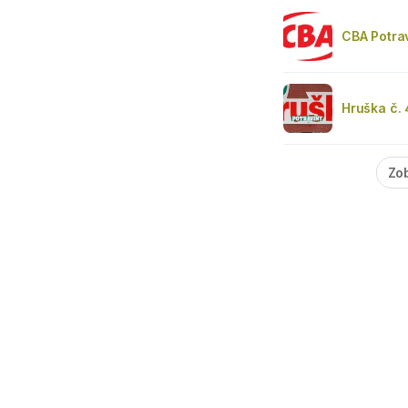
CBA Potra
Hruška č.
Zob