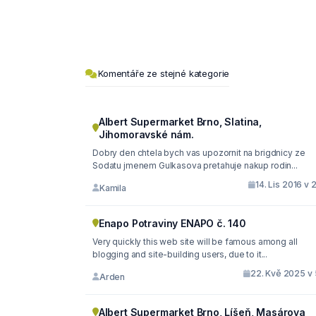
Komentáře ze stejné kategorie
Albert Supermarket Brno, Slatina,
Jihomoravské nám.
Dobry den chtela bych vas upozornit na brigdnicy ze
Sodatu jmenem Gulkasova pretahuje nakup rodin...
14. Lis 2016 v 
Kamila
Enapo Potraviny ENAPO č. 140
Very quickly this web site will be famous among all
blogging and site-building users, due to it...
22. Kvě 2025 v 
Arden
Albert Supermarket Brno, Líšeň, Masárova