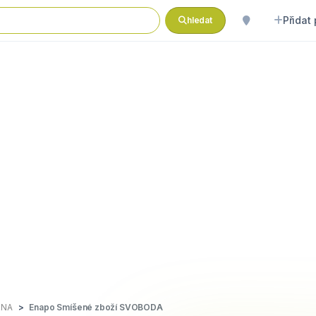
Přidat
hledat
RNA
Enapo Smíšené zboží SVOBODA