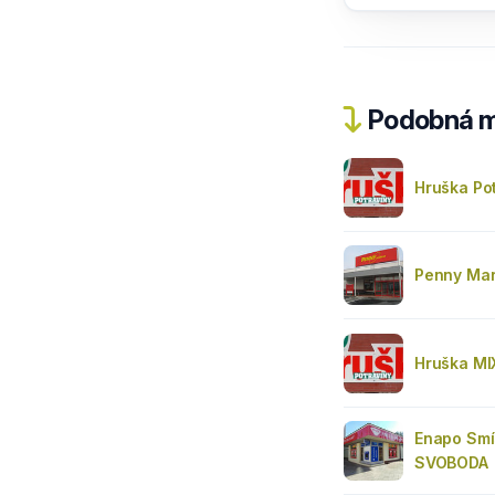
Podobná m
Hruška Po
Penny Mar
Hruška M
Enapo Smí
SVOBODA