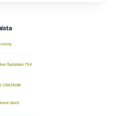
ísta
traviny
ket Špitálská 754
IX CENTRUM
šené zboží