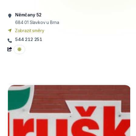
Němčany 52
684 01
Slavkov u Brna
Zobrazit směry
544 212 251