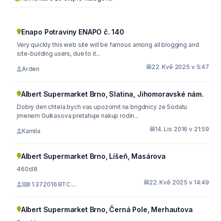
Enapo Potraviny ENAPO č. 140
Very quickly this web site will be famous among all blogging and
site-building users, due to it...
22. Kvě 2025 v 5:47
Arden
Albert Supermarket Brno, Slatina, Jihomoravské nám.
Dobry den chtela bych vas upozornit na brigdnicy ze Sodatu
jmenem Gulkasova pretahuje nakup rodin...
14. Lis 2016 v 21:59
Kamila
Albert Supermarket Brno, Líšeň, Masárova
460ct8
22. Kvě 2025 v 14:49
⌨ 1.372016 BTC....
Albert Supermarket Brno, Černá Pole, Merhautova