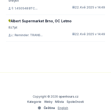
9rwykh
22. Kvě 2025 v 14:49
🔖 1.450548 BTC....
Albert Supermarket Brno, OC Letmo
8z7jat
22. Kvě 2025 v 14:49
📈 Reminder: TRANS...
Copyright © 2026
openhours.cz
Kategorie
Weby
Města
Společnosti
Čeština
English