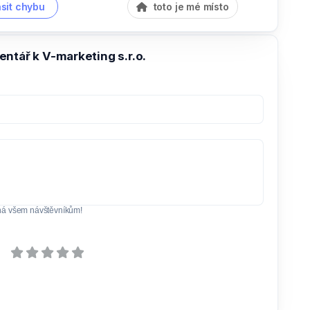
sit chybu
toto je mé místo
ntář k V-marketing s.r.o.
ná všem návštěvníkům!