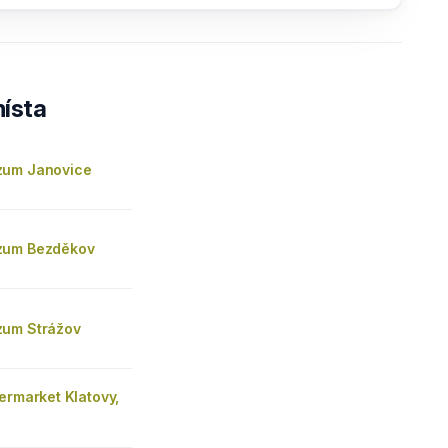
ísta
zum Janovice
zum Bezděkov
um Strážov
ermarket Klatovy,