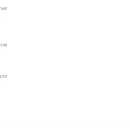
11:40
21:39
22:33