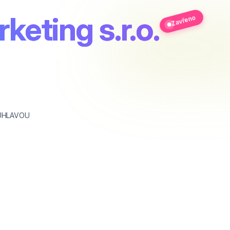
eting s.r.o.
Zavřeno
ÚHLAVOU