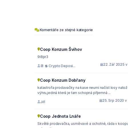
Komentáře ze stejné kategorie
Coop Konzum Švihov
9i8pr3
22. Zář 2025 v
📆 💲 Crypto Deposi...
Coop Konzum Dobřany
katastrofa prodavačky na kase neumí načíst losy natož
výhru,jediná která je tam schopná příjemná ...
25. Srp 2020 v 
Jiří
Coop Jednota Lnáře
Skvělé prodavačka, usměvavé a ochotné, ráda v koop