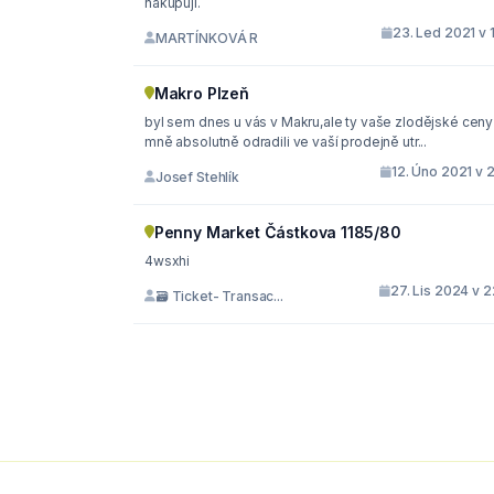
nakupují.
23. Led 2021 v 
MARTÍNKOVÁ R
Makro Plzeň
byl sem dnes u vás v Makru,ale ty vaše zlodějské ceny
mně absolutně odradili ve vaší prodejně utr...
12. Úno 2021 v 
Josef Stehlík
Penny Market Částkova 1185/80
4wsxhi
27. Lis 2024 v 
🗃 Ticket- Transac...