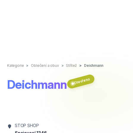
Kategorie
Oblečení a obuv
Střítež
Deichmann
Otevřeno
Deichmann
STOP SHOP
Spojovací 1346