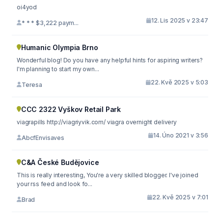
oi4yod
12. Lis 2025 v 23:47
* * * $3,222 paym...
Humanic Olympia Brno
Wonderful blog! Do you have any helpful hints for aspiring writers?
I'm planning to start my own...
22. Kvě 2025 v 5:03
Teresa
CCC 2322 Vyškov Retail Park
viagrapills http://viagriyvik.com/ viagra overnight delivery
14. Úno 2021 v 3:56
AbcfEnvisaves
C&A České Budějovice
This is really interesting, You're a very skilled blogger. I've joined
your rss feed and look fo...
22. Kvě 2025 v 7:01
Brad