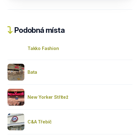
Podobná místa
Takko Fashion
Bata
New Yorker Střítež
C&A Třebíč