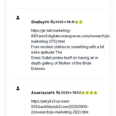
Shelley
06. Říj 2025 v 18:31
https://je-tall-marketing-
880.ams3.digitaloceanspaces.com/research/je-
marketing-(175).html
From modest clothes to something with a bit
extra aptitude The
Dress Outlet prides itself on having an in
depth gallery of Mother of the Bride
Dresses.
Anastasia
06. Říj 2025 v 18:02
https://jekyll.s3.us-east-
005.backblazeb2.com/20250909-
2/research/je-marketing-(122).html