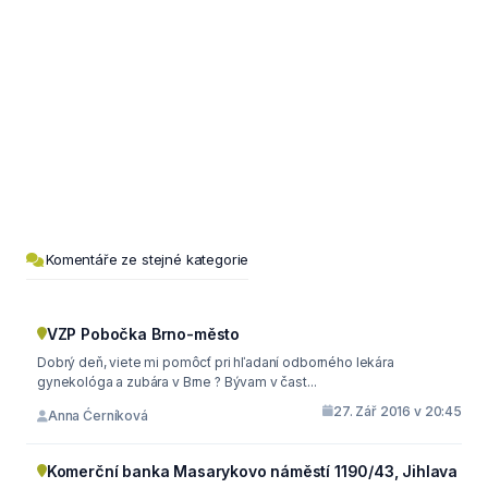
Komentáře ze stejné kategorie
VZP Pobočka Brno-město
Dobrý deň, viete mi pomôcť pri hľadaní odborného lekára
gynekológa a zubára v Brne ? Bývam v čast...
27. Zář 2016 v 20:45
Anna Ćerníková
Komerční banka Masarykovo náměstí 1190/43, Jihlava