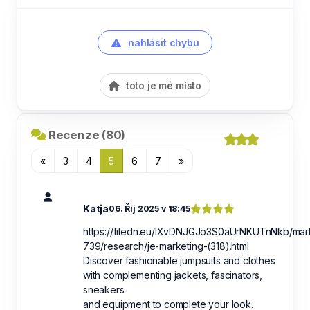
nahlásit chybu
toto je mé místo
Recenze (80)
«
3
4
5
6
7
»
Katja
06. Říj 2025 v 18:45
https://filedn.eu/lXvDNJGJo3S0aUrNKUTnNkb/mar
739/research/je-marketing-(318).html
Discover fashionable jumpsuits and clothes
with complementing jackets, fascinators,
sneakers
and equipment to complete your look.