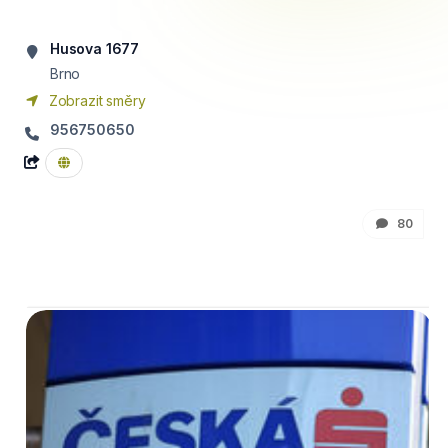
Husova 1677
Brno
Zobrazit směry
956750650
80