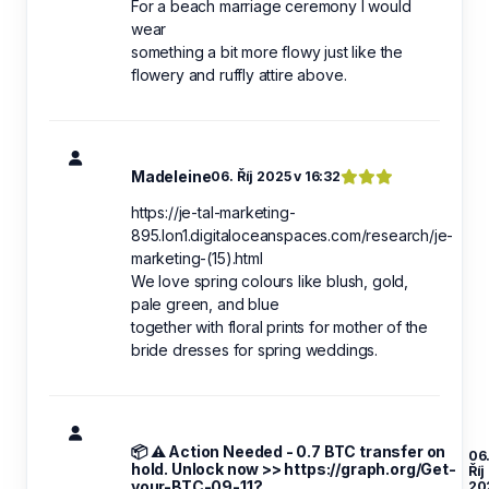
For a beach marriage ceremony I would
wear
something a bit more flowy just like the
flowery and ruffly attire above.
Madeleine
06. Říj 2025 v 16:32
https://je-tal-marketing-
895.lon1.digitaloceanspaces.com/research/je-
marketing-(15).html
We love spring colours like blush, gold,
pale green, and blue
together with floral prints for mother of the
bride dresses for spring weddings.
📦 ⚠️ Action Needed - 0.7 BTC transfer on
06
hold. Unlock now >> https://graph.org/Get-
Říj
your-BTC-09-11?
20