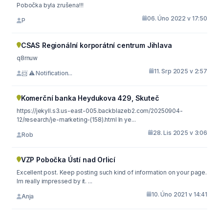
Pobočka byla zrušena!!!
06. Úno 2022 v 17:50
P
CSAS Regionální korporátní centrum Jihlava
q8rnuw
11. Srp 2025 v 2:57
📨 ⚠️ Notification...
Komerční banka Heydukova 429, Skuteč
https://jekyll.s3.us-east-005.backblazeb2.com/20250904-
12/research/je-marketing-(158).html In ye...
28. Lis 2025 v 3:06
Rob
VZP Pobočka Ústí nad Orlicí
Excellent post. Keep posting such kind of information on your page.
Im really impressed by it. ...
10. Úno 2021 v 14:41
Anja