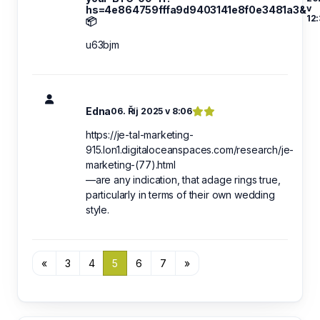
v
hs=4e864759fffa9d9403141e8f0e3481a3&
12:
📦
u63bjm
Edna
06. Říj 2025 v 8:06
https://je-tal-marketing-
915.lon1.digitaloceanspaces.com/research/je-
marketing-(77).html
—are any indication, that adage rings true,
particularly in terms of their own wedding
style.
«
3
4
5
6
7
»