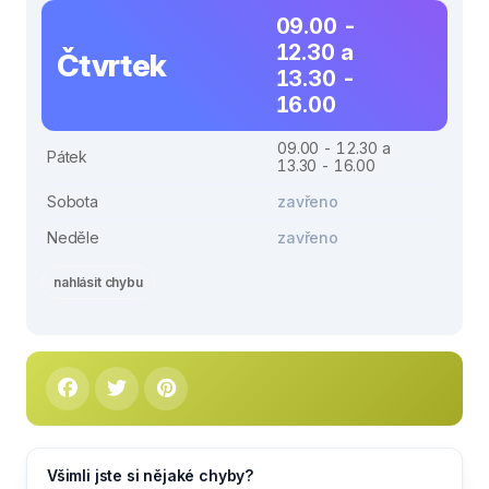
09.00 -
12.30 a
Čtvrtek
13.30 -
16.00
09.00 - 12.30 a
Pátek
13.30 - 16.00
Sobota
zavřeno
Neděle
zavřeno
nahlásit chybu
Všimli jste si nějaké chyby?