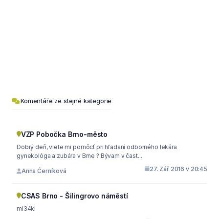
Komentáře ze stejné kategorie
VZP Pobočka Brno-město
Dobrý deň, viete mi pomôcť pri hľadaní odborného lekára
gynekológa a zubára v Brne ? Bývam v čast...
27. Zář 2016 v 20:45
Anna Ćerníková
CSAS Brno - Šilingrovo náměstí
ml34kl