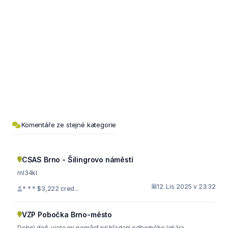
Komentáře ze stejné kategorie
CSAS Brno - Šilingrovo náměstí
ml34kl
12. Lis 2025 v 23:32
* * * $3,222 cred...
VZP Pobočka Brno-město
Dobrý deň, viete mi pomôcť pri hľadaní odborného lekára