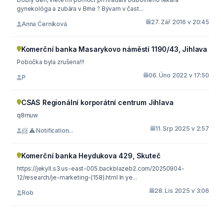
gynekológa a zubára v Brne ? Bývam v čast...
27. Zář 2016 v 20:45
Anna Ćerníková
Komerční banka Masarykovo náměstí 1190/43, Jihlava
Pobočka byla zrušena!!!
06. Úno 2022 v 17:50
P
CSAS Regionální korporátní centrum Jihlava
q8rnuw
11. Srp 2025 v 2:57
📨 ⚠️ Notification...
Komerční banka Heydukova 429, Skuteč
https://jekyll.s3.us-east-005.backblazeb2.com/20250904-
12/research/je-marketing-(158).html In ye...
28. Lis 2025 v 3:06
Rob