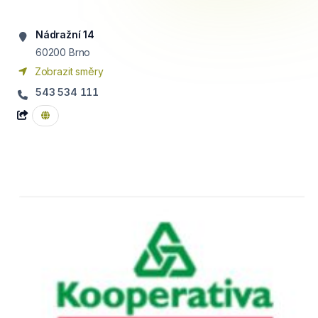
Nádražní 14
60200
Brno
Zobrazit směry
543 534 111