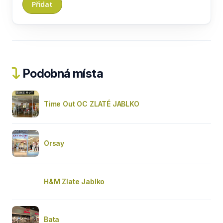
Podobná místa
Time Out OC ZLATÉ JABLKO
Orsay
H&M Zlate Jablko
Bata