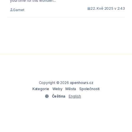
your time for this wonderf...
22. Kvě 2025 v 2:43
Garnet
Copyright © 2026
openhours.cz
Kategorie
Weby
Města
Společnosti
Čeština
English