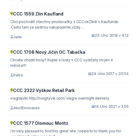
CCC 1559 Zlín Kaufland
Chci pochválit všechny prodavačky z CCCveZlíně v Kauflandu
.Často tam se sestrou nakupujeme,vždy ...
25. Úno 2018 v 9:12
Jana
CCC 1708 Nový Jičín OC Tabačka
Chcete chodit bosy? Kupte si boty v CCC vydržely mi jen 4
měsíce!!!
24. Úno 2017 v 20:54
Petra
CCC 2322 Vyškov Retail Park
viagrapills http://viagriyvik.com/ viagra overnight delivery
14. Úno 2021 v 3:56
AbcfEnvisaves
CCC 1577 Olomouc Moritz
I'm very pleased to find this great site. I need to to thank you for