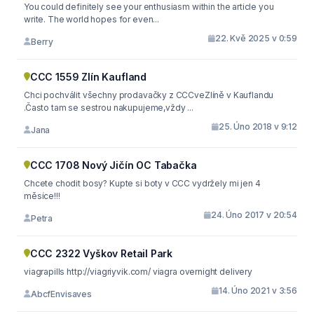
You could definitely see your enthusiasm within the article you
write. The world hopes for even...
22. Kvě 2025 v 0:59
Berry
CCC 1559 Zlín Kaufland
Chci pochválit všechny prodavačky z CCCveZlíně v Kauflandu
.Často tam se sestrou nakupujeme,vždy ...
25. Úno 2018 v 9:12
Jana
CCC 1708 Nový Jičín OC Tabačka
Chcete chodit bosy? Kupte si boty v CCC vydržely mi jen 4
měsíce!!!
24. Úno 2017 v 20:54
Petra
CCC 2322 Vyškov Retail Park
viagrapills http://viagriyvik.com/ viagra overnight delivery
14. Úno 2021 v 3:56
AbcfEnvisaves