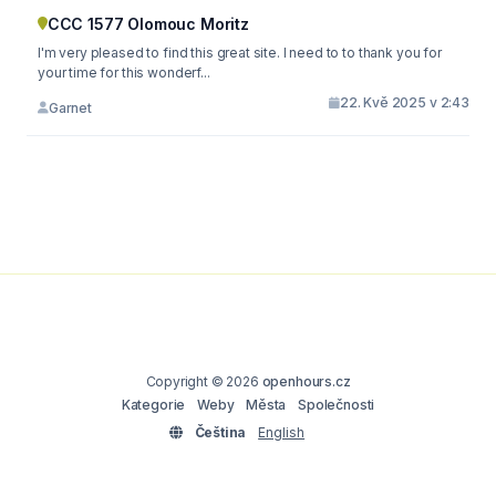
CCC 1577 Olomouc Moritz
I'm very pleased to find this great site. I need to to thank you for
your time for this wonderf...
22. Kvě 2025 v 2:43
Garnet
Copyright © 2026
openhours.cz
Kategorie
Weby
Města
Společnosti
Čeština
English