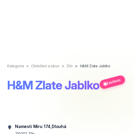
Kategorie
Oblečení a obuv
Zlín
H&M Zlate Jablko
Zavřeno
H&M Zlate Jablko
Namesti Miru 174,Dlouhá
76001
Zlín