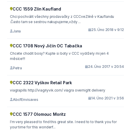
CCC 1559 Zlín Kaufland
Chci pochválit všechny prodavačky z CCCveZlíně v Kauflandu
.Často tam se sestrou nakupujeme,vždy ...
25. Úno 2018 v 9:12
Jana
CCC 1708 Nový Jičín OC Tabačka
Chcete chodit bosy? Kupte si boty v CCC vydržely mi jen 4
měsíce!!!
24. Úno 2017 v 20:54
Petra
CCC 2322 Vyškov Retail Park
viagrapills http://viagriyvik.com/ viagra overnight delivery
14. Úno 2021 v 3:56
AbcfEnvisaves
CCC 1577 Olomouc Moritz
I'm very pleased to find this great site. I need to to thank you for
your time for this wonderf...