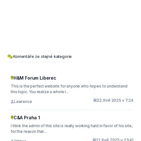
Komentáře ze stejné kategorie
H&M Forum Liberec
This is the perfect website for anyone who hopes to understand
this topic. You realize a whole l...
22. Kvě 2025 v 7:24
Lawrence
C&A Praha 1
I think the admin of this site is really working hard in favor of his site,
for the reason that...
21. Kvě 2025 v 23:41