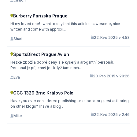
Clinton
Burberry Parizska Prague
Hi my loved one! I want to say that this article is awesome, nice
written and come with approxi...
22. Kvě 2025 v 4:53
Shari
SportsDirect Prague Avion
Hezké zboží a dobré ceny, ale kyselý a arogantní personál.
Personál je příjemný jen když tam nech...
20. Pro 2015 v 20:26
Eva
CCC 1329 Brno Královo Pole
Have you ever considered publishing an e-book or guest authoring
on other blogs? I have a blog ...
22. Kvě 2025 v 2:46
Mike