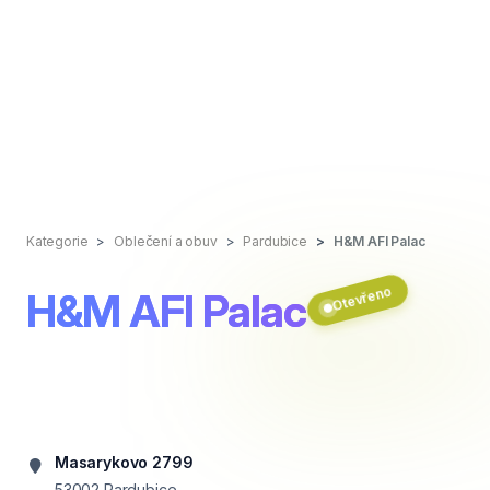
Kategorie
Oblečení a obuv
Pardubice
H&M AFI Palac
Otevřeno
H&M AFI Palac
Masarykovo 2799
53002
Pardubice