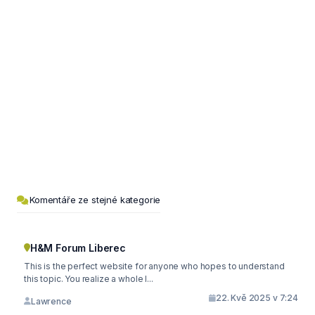
Komentáře ze stejné kategorie
H&M Forum Liberec
This is the perfect website for anyone who hopes to understand
this topic. You realize a whole l...
22. Kvě 2025 v 7:24
Lawrence