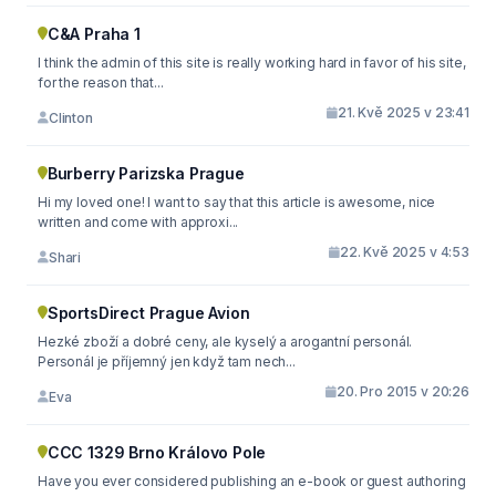
C&A Praha 1
I think the admin of this site is really working hard in favor of his site,
for the reason that...
21. Kvě 2025 v 23:41
Clinton
Burberry Parizska Prague
Hi my loved one! I want to say that this article is awesome, nice
written and come with approxi...
22. Kvě 2025 v 4:53
Shari
SportsDirect Prague Avion
Hezké zboží a dobré ceny, ale kyselý a arogantní personál.
Personál je příjemný jen když tam nech...
20. Pro 2015 v 20:26
Eva
CCC 1329 Brno Královo Pole
Have you ever considered publishing an e-book or guest authoring