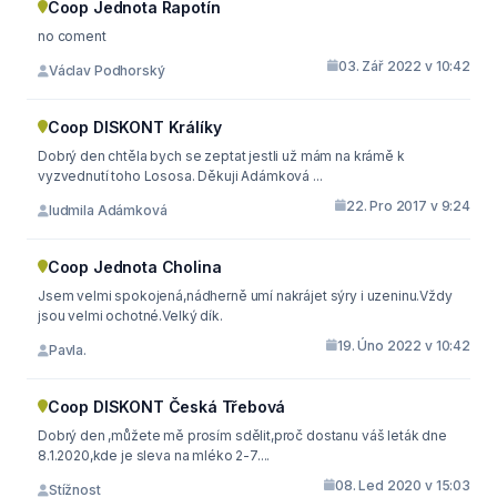
Coop Jednota Rapotín
no coment
03. Zář 2022 v 10:42
Václav Podhorský
Coop DISKONT Králíky
Dobrý den chtěla bych se zeptat jestli už mám na krámě k
vyzvednutí toho Lososa. Děkuji Adámková ...
22. Pro 2017 v 9:24
ludmila Adámková
Coop Jednota Cholina
Jsem velmi spokojená,nádherně umí nakrájet sýry i uzeninu.Vždy
jsou velmi ochotné.Velký dík.
19. Úno 2022 v 10:42
Pavla.
Coop DISKONT Česká Třebová
Dobrý den ,můžete mě prosím sdělit,proč dostanu váš leták dne
8.1.2020,kde je sleva na mléko 2-7....
08. Led 2020 v 15:03
Stížnost