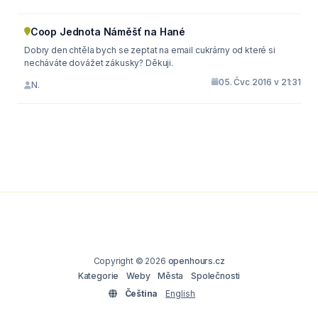
Coop Jednota Náměšť na Hané
Dobry den chtěla bych se zeptat na email cukrárny od které si
necháváte dovážet zákusky? Děkuji.
05. Čvc 2016 v 21:31
N.
Copyright © 2026
openhours.cz
Kategorie
Weby
Města
Společnosti
Čeština
English