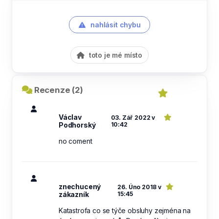
nahlásit chybu
toto je mé místo
Recenze (2)
Václav
03. Zář 2022 v
Podhorský
10:42
no coment
znechucený
26. Úno 2018 v
zákazník
15:45
Katastrofa co se týče obsluhy zejména na