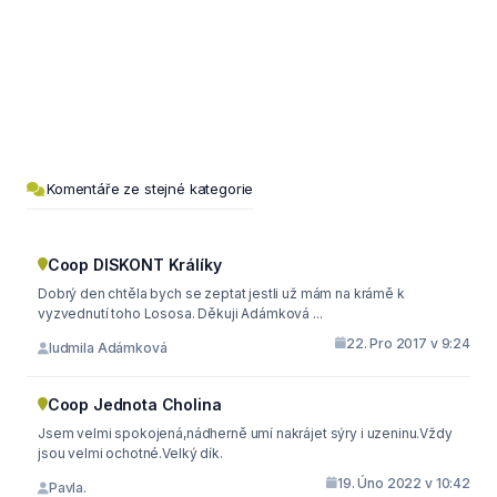
Komentáře ze stejné kategorie
Coop DISKONT Králíky
Dobrý den chtěla bych se zeptat jestli už mám na krámě k
vyzvednutí toho Lososa. Děkuji Adámková ...
22. Pro 2017 v 9:24
ludmila Adámková
Coop Jednota Cholina
Jsem velmi spokojená,nádherně umí nakrájet sýry i uzeninu.Vždy
jsou velmi ochotné.Velký dík.
19. Úno 2022 v 10:42
Pavla.