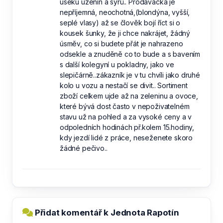
úseku uzenin a sýrů.. Prodavačka je
nepříjemná, neochotná,(blondýna, vyšší,
seplé vlasy) až se člověk bojí říct si o
kousek šunky, že ji chce nakrájet, žádný
úsměv, co si budete přát je nahrazeno
odsekle a znuděně co to bude a s bavením
s další kolegyní u pokladny, jako ve
slepičárně..zákazník je v tu chvíli jako druhé
kolo u vozu a nestačí se divit.. Sortiment
zboží celkem ujde až na zeleninu a ovoce,
které bývá dost často v nepoživatelném
stavu už na pohled a za vysoké ceny a v
odpoledních hodinách př.kolem 15.hodiny,
kdy jezdí lidé z práce, neseženete skoro
žádné pečivo..
Přidat komentář k Jednota Rapotín