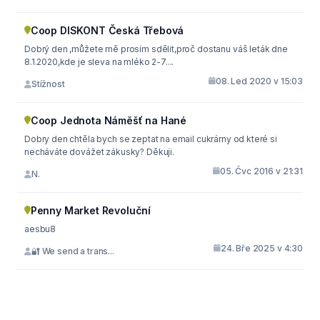
Coop DISKONT Česká Třebová
Dobrý den ,můžete mě prosím sdělit,proč dostanu váš leták dne
8.1.2020,kde je sleva na mléko 2-7....
08. Led 2020 v 15:03
Stížnost
Coop Jednota Náměšť na Hané
Dobry den chtěla bych se zeptat na email cukrárny od které si
necháváte dovážet zákusky? Děkuji.
05. Čvc 2016 v 21:31
N.
Penny Market Revoluční
aesbu8
24. Bře 2025 v 4:30
🔐 We send a trans...