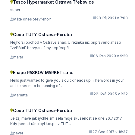
Tesco Hypermarket Ostrava Třebovice
super
28. Říj 2021 v 7:03
Máte dnes otevřeno?
Coop TUTY Ostrava-Poruba
Nejhorší obchod v Ostravě snad. U řezníka nic připraveno, maso
"zvláštní" barvy, salámy nepředpři...
06. Pro 2020 v 9:29
marta
Enapo PASKOV MARKET s.r.o.
Hello just wanted to give you a quick heads up. The words in your
article seem to be running of...
22. Kvě 2025 v 1:22
Marietta
Coop TUTY Ostrava-Poruba
Je zajímavé jak rychle zmizela moje zkušenost ze dne 26.7.2017.
Kdy jsem si ráno byl koupit v TUT...
27. Čvc 2017 v 16:37
pavel