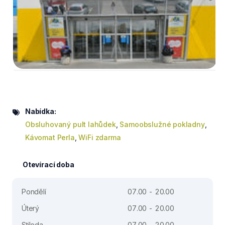
Nabídka:
Obsluhovaný pult lahůdek
,
Samoobslužné pokladny
,
Kávomat Perla
,
WiFi zdarma
Otevírací doba
Pondělí
07.00 - 20.00
Úterý
07.00 - 20.00
Středa
07.00 - 20.00