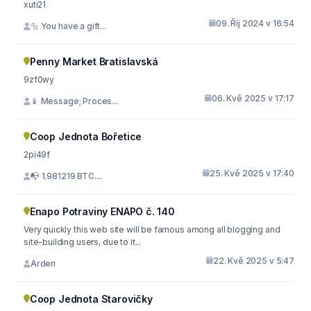
xuti21
09. Říj 2024 v 16:54
🔩 You have a gift...
Penny Market Bratislavská
9zf0wy
06. Kvě 2025 v 17:17
📱 Message; Proces...
Coop Jednota Bořetice
2pi49f
25. Kvě 2025 v 17:40
📭 1.981219 BTC....
Enapo Potraviny ENAPO č. 140
Very quickly this web site will be famous among all blogging and
site-building users, due to it...
22. Kvě 2025 v 5:47
Arden
Coop Jednota Starovičky