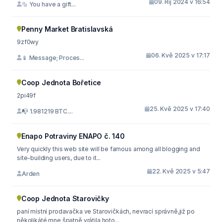
09. Říj 2024 v 16:54
🔩 You have a gift...
Penny Market Bratislavská
9zf0wy
06. Kvě 2025 v 17:17
📱 Message; Proces...
Coop Jednota Bořetice
2pi49f
25. Kvě 2025 v 17:40
📭 1.981219 BTC....
Enapo Potraviny ENAPO č. 140
Very quickly this web site will be famous among all blogging and
site-building users, due to it...
22. Kvě 2025 v 5:47
Arden
Coop Jednota Starovičky
paní místní prodavačka ve Starovičkách, nevrací správně,již po
několikáté mne špatně vrátila hoto...