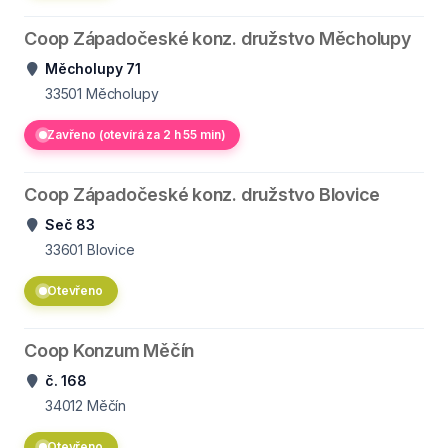
Coop Západočeské konz. družstvo Měcholupy
Měcholupy 71
33501
Měcholupy
Zavřeno (otevírá za 2 h 55 min)
Coop Západočeské konz. družstvo Blovice
Seč 83
33601
Blovice
Otevřeno
Coop Konzum Měčín
č. 168
34012
Měčín
Otevřeno