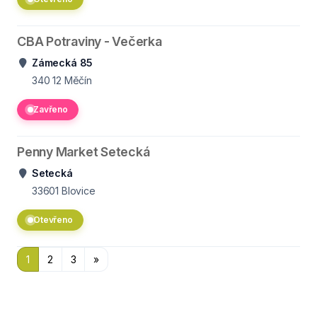
CBA Potraviny - Večerka
Zámecká 85
340 12
Měčín
Zavřeno
Penny Market Setecká
Setecká
33601
Blovice
Otevřeno
1
2
3
»