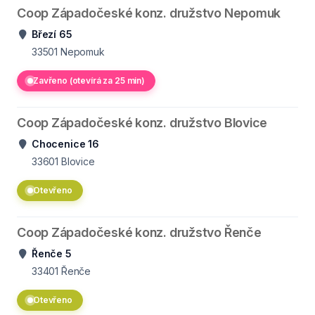
Coop Západočeské konz. družstvo Nepomuk
Březí 65
33501
Nepomuk
Zavřeno (otevírá za 25 min)
Coop Západočeské konz. družstvo Blovice
Chocenice 16
33601
Blovice
Otevřeno
Coop Západočeské konz. družstvo Řenče
Řenče 5
33401
Řenče
Otevřeno