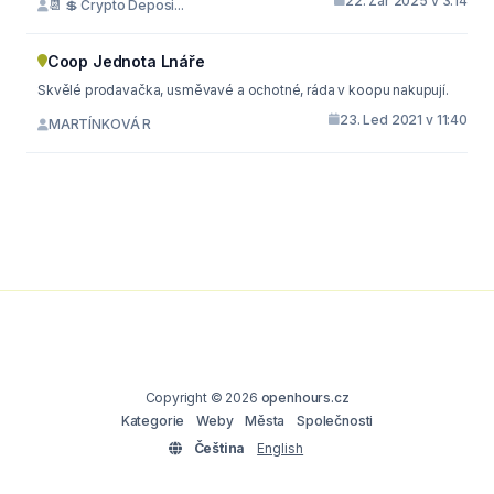
22. Zář 2025 v 3:14
📆 💲 Crypto Deposi...
Coop Jednota Lnáře
Skvělé prodavačka, usměvavé a ochotné, ráda v koopu nakupují.
23. Led 2021 v 11:40
MARTÍNKOVÁ R
Copyright © 2026
openhours.cz
Kategorie
Weby
Města
Společnosti
Čeština
English