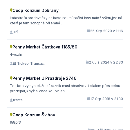
Coop Konzum Dobřany
katastrofa prodavačky na kase neumí načíst losy natož výhru,jediná
která je tam schopná příjemná ...
25. Srp 2020 v 11:16
Jiří
Penny Market Částkova 1185/80
4wsxhi
27. Lis 2024 v 22:33
🗃 Ticket- Transac...
Penny Market U Prazdroje 2746
Ten kdo vymyslel, že zákazník musí absolvovat slalom přes celou
prodejnu, když si chce koupit jen...
17. Srp 2018 v 21:30
franta
Coop Konzum Švihov
9i8pr3