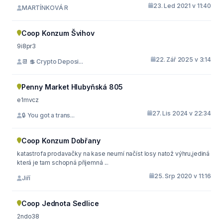
23. Led 2021 v 11:40
MARTÍNKOVÁ R
Coop Konzum Švihov
9i8pr3
22. Zář 2025 v 3:14
📆 💲 Crypto Deposi...
Penny Market Hlubyňská 805
e1mvcz
27. Lis 2024 v 22:34
🔒 You got a trans...
Coop Konzum Dobřany
katastrofa prodavačky na kase neumí načíst losy natož výhru,jediná
která je tam schopná příjemná ...
25. Srp 2020 v 11:16
Jiří
Coop Jednota Sedlice
2ndo38