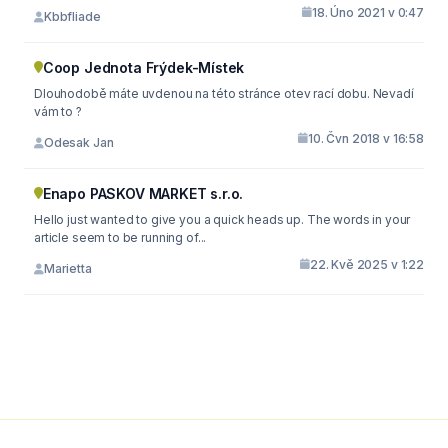
18. Úno 2021 v 0:47
Kbbfliade
Coop Jednota Frýdek-Místek
Dlouhodobě máte uvdenou na této stránce otev rací dobu. Nevadí
vám to ?
10. Čvn 2018 v 16:58
Odesak Jan
Enapo PASKOV MARKET s.r.o.
Hello just wanted to give you a quick heads up. The words in your
article seem to be running of...
22. Kvě 2025 v 1:22
Marietta