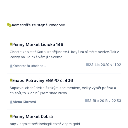
Komentáře ze stejné kategorie
Penny Market Lidická 146
Chcete zaplatit? Kartou raději neee.U když na ní máte peníze.Tak v
Penny na Lidické vám jí nevemo...
23. Lis 2020 v 11:02
Katastrofa,ubohos...
Enapo Potraviny ENAPO č. 406
Suprovní obchůdek s širokým sortimentem, velký výběr pečiva a
chlebů, tolik druhů jsem snad nikdy...
13. Bře 2018 v 22:53
Alena Kluzová
Penny Market Dobrá
buy viagra http://kloviagrli.com/ viagra gold