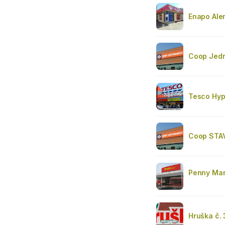
Enapo Ale
Coop Jedn
Tesco Hyp
Coop STAV
Penny Mar
Hruška č.