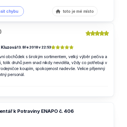
sit chybu
toto je mé místo
)
 Kluzová
13. Bře 2018 v 22:53
vní obchůdek s širokým sortimentem, velký výběr pečiva a
, tolik druhů jsem snad nikdy neviděla, vždy co potřebuji v
rodejničce koupím, spokojenost nadevše. Velice příjemný
tný personál.
entář k Potraviny ENAPO č. 406