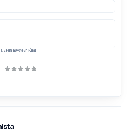
ná všem návštěvníkům!
ísta