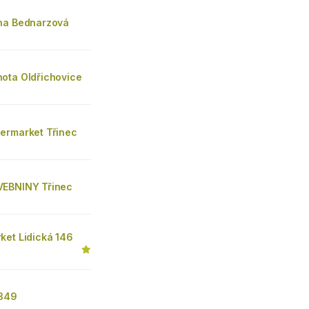
na Bednarzová
ota Oldřichovice
ermarket Třinec
EBNINY Třinec
ket Lidická 146
 349