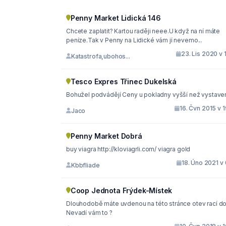
Penny Market Lidická 146
Chcete zaplatit? Kartou raději neee.U když na ní máte
peníze.Tak v Penny na Lidické vám jí nevemo...
23. Lis 2020 v 
Katastrofa,ubohos...
Tesco Expres Třinec Dukelská
Bohužel podvádějí Ceny u pokladny vyšší než vystav
16. Čvn 2015 v 
Jaco
Penny Market Dobrá
buy viagra http://kloviagrli.com/ viagra gold
18. Úno 2021 v
Kbbfliade
Coop Jednota Frýdek-Místek
Dlouhodobě máte uvdenou na této stránce otev rací d
Nevadí vám to ?