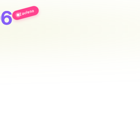
06
Zavřeno