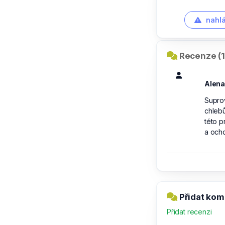
nahlá
Recenze (1
Alena
Supro
chlebů
této p
a ocho
Přidat kom
Přidat recenzi