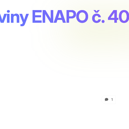
viny ENAPO č. 4
1