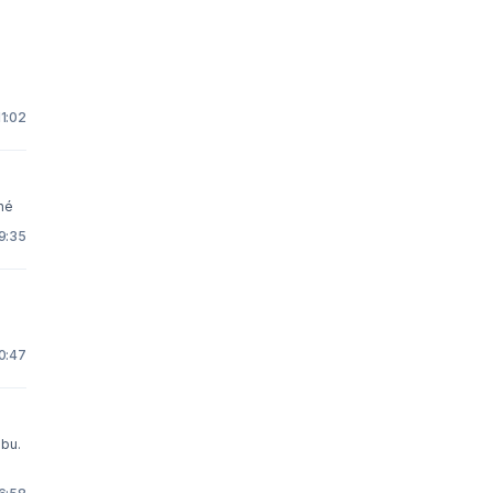
11:02
ené
19:35
 0:47
obu.