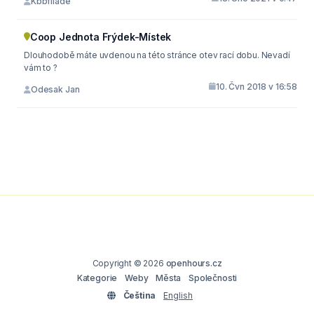
Kbbfliade
Coop Jednota Frýdek-Místek
Dlouhodobě máte uvdenou na této stránce otev rací dobu. Nevadí
vám to ?
10. Čvn 2018 v 16:58
Odesak Jan
Copyright © 2026
openhours.cz
Kategorie
Weby
Města
Společnosti
Čeština
English