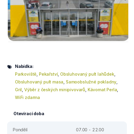
Nabídka:
Parkoviště
,
Pekařství
,
Obsluhovaný pult lahůdek
,
Obsluhovaný pult masa
,
Samoobslužné pokladny
,
Gril
,
Výběr z českých minipivovarů
,
Kávomat Perla
,
WiFi zdarma
Otevírací doba
Pondělí
07.00 - 22.00