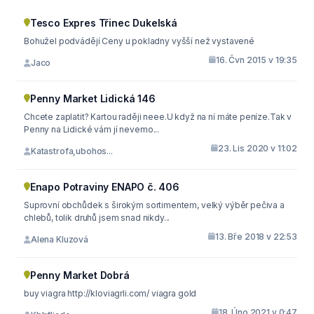
Tesco Expres Třinec Dukelská
Bohužel podvádějí Ceny u pokladny vyšší než vystavené
16. Čvn 2015 v 19:35
Jaco
Penny Market Lidická 146
Chcete zaplatit? Kartou raději neee.U když na ní máte peníze.Tak v
Penny na Lidické vám jí nevemo...
23. Lis 2020 v 11:02
Katastrofa,ubohos...
Enapo Potraviny ENAPO č. 406
Suprovní obchůdek s širokým sortimentem, velký výběr pečiva a
chlebů, tolik druhů jsem snad nikdy...
13. Bře 2018 v 22:53
Alena Kluzová
Penny Market Dobrá
buy viagra http://kloviagrli.com/ viagra gold
18. Úno 2021 v 0:47