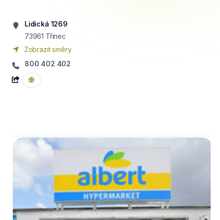
Lidická 1269
73961
Třinec
Zobrazit směry
800 402 402