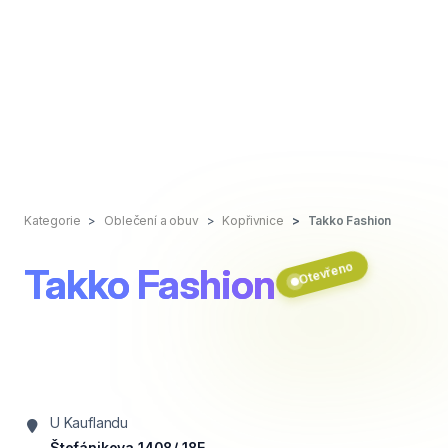
Kategorie
Oblečení a obuv
Kopřivnice
Takko Fashion
Otevřeno
Takko Fashion
U Kauflandu
Štefánikova 1408/ 18E