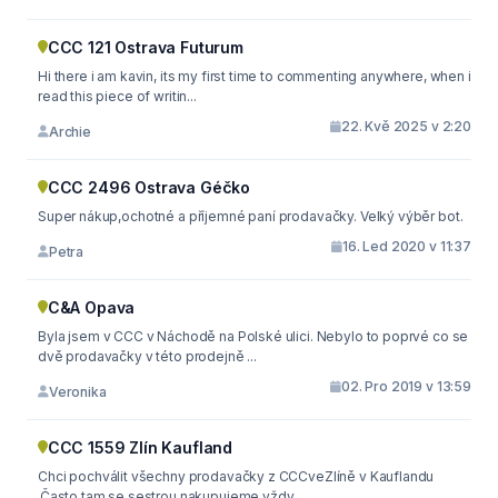
CCC 121 Ostrava Futurum
Hi there i am kavin, its my first time to commenting anywhere, when i
read this piece of writin...
22. Kvě 2025 v 2:20
Archie
CCC 2496 Ostrava Géčko
Super nákup,ochotné a příjemné paní prodavačky. Velký výběr bot.
16. Led 2020 v 11:37
Petra
C&A Opava
Byla jsem v CCC v Náchodě na Polské ulici. Nebylo to poprvé co se
dvě prodavačky v této prodejně ...
02. Pro 2019 v 13:59
Veronika
CCC 1559 Zlín Kaufland
Chci pochválit všechny prodavačky z CCCveZlíně v Kauflandu
.Často tam se sestrou nakupujeme,vždy ...