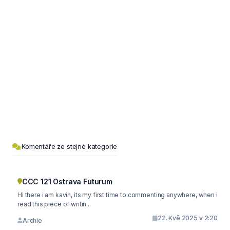
Komentáře ze stejné kategorie
CCC 121 Ostrava Futurum
Hi there i am kavin, its my first time to commenting anywhere, when i
read this piece of writin...
22. Kvě 2025 v 2:20
Archie