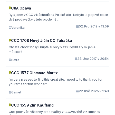
C&A Opava
Byla jsem v CCC v Náchodě na Polské ulici. Nebylo to poprvé co se
dvě prodavačky v této prodejně ...
02. Pro 2019 v 13:59
Veronika
CCC 1708 Nový Jičín OC Tabačka
Chcete chodit bosy? Kupte si boty v CCC vydržely mi jen 4
měsíce!!!
24. Úno 2017 v 20:54
Petra
CCC 1577 Olomouc Moritz
I'm very pleased to find this great site. I need to to thank you for
your time for this wonderf...
22. Kvě 2025 v 2:43
Garnet
CCC 1559 Zlín Kaufland
Chci pochválit všechny prodavačky z CCCveZlíně v Kauflandu