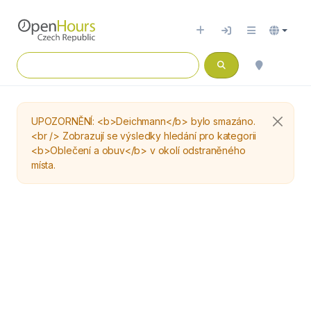
UPOZORNĚNÍ: <b>Deichmann</b> bylo smazáno.
<br /> Zobrazují se výsledky hledání pro kategorii
<b>Oblečení a obuv</b> v okolí odstraněného
místa.