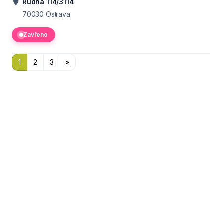
Rudná 114/3114
70030
Ostrava
Zavřeno
1
2
3
»