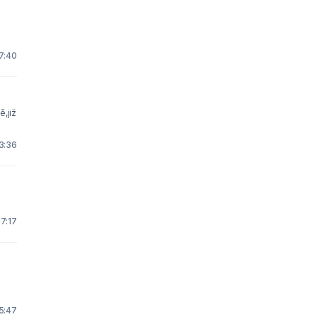
7:40
ě,již
13:36
17:17
5:47