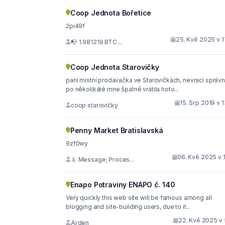
Coop Jednota Bořetice
2pi49f
25. Kvě 2025 v 1
📭 1.981219 BTC....
Coop Jednota Starovičky
paní místní prodavačka ve Starovičkách, nevrací správn
po několikáté mne špatně vrátila hoto...
15. Srp 2019 v 
coop starovičky
Penny Market Bratislavská
9zf0wy
06. Kvě 2025 v 
📱 Message; Proces...
Enapo Potraviny ENAPO č. 140
Very quickly this web site will be famous among all
blogging and site-building users, due to it...
22. Kvě 2025 v 
Arden