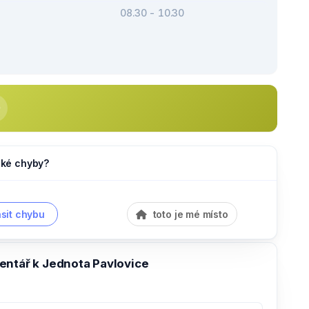
08.30 - 10.30
jaké chyby?
sit chybu
toto je mé místo
entář k Jednota Pavlovice