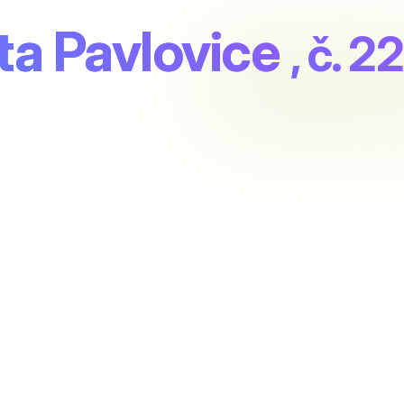
a Pavlovice
, č. 22