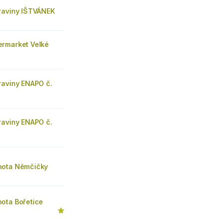
raviny IŠTVÁNEK
rmarket Velké
raviny ENAPO č.
raviny ENAPO č.
nota Němčičky
ota Bořetice