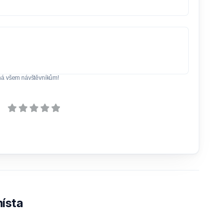
ná všem návštěvníkům!
ísta