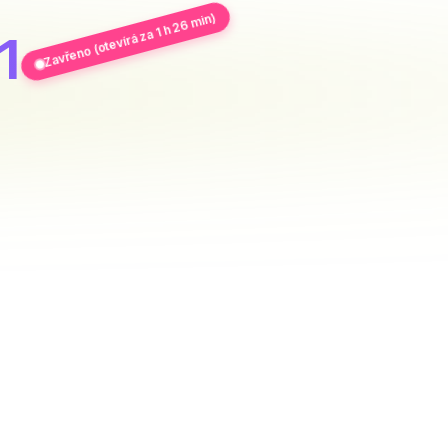
Zavřeno (otevírá za 1 h 26 min)
1