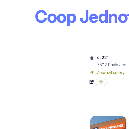
Coop Jednot
č. 221
75112
Pavlovice
Zobrazit směry