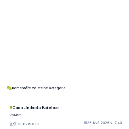
Komentáře ze stejné kategorie
Coop Jednota Bořetice
2pi49f
25. Kvě 2025 v 17:40
📭 1.981219 BTC....