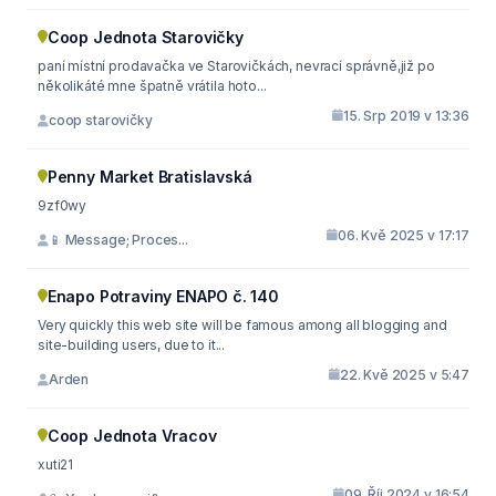
Coop Jednota Starovičky
paní místní prodavačka ve Starovičkách, nevrací správně,již po
několikáté mne špatně vrátila hoto...
15. Srp 2019 v 13:36
coop starovičky
Penny Market Bratislavská
9zf0wy
06. Kvě 2025 v 17:17
📱 Message; Proces...
Enapo Potraviny ENAPO č. 140
Very quickly this web site will be famous among all blogging and
site-building users, due to it...
22. Kvě 2025 v 5:47
Arden
Coop Jednota Vracov
xuti21
09. Říj 2024 v 16:54